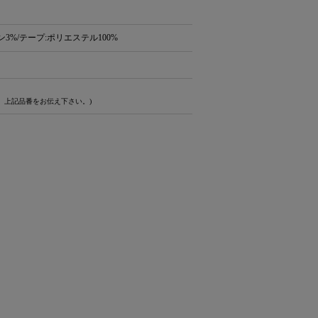
3%/テープ:ポリエステル100%
、上記品番をお伝え下さい。)