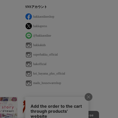
SNSアカウント
hakkaonlineshop
hakkapress
@hakkaonline
hakkakids
superhakka_official
hakofficial
kei_hayama_plus_official
madu_housewareshop