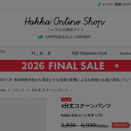
メンバー登録/ログイ
Hakka Online Shop/ハッカ公式通販サイト
8,800円(税込)以上で送料無料
uille
H.A.K
KEI Hayama PLUS
hak
2026.7.28 熊本県熊本地方を震源とする地震の影響によるお荷物のお届け遅延につい
kids
＞
パンツ
＞
4分丈コクーンパンツ
セール
4分丈コクーンパンツ
hakka kids (ハッカキッズ)
5,830
6,930
50%OFF
～
円(税込)