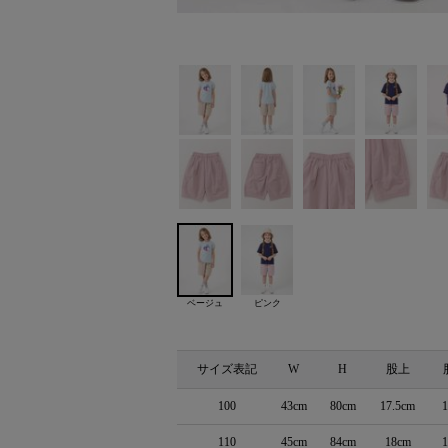
ベージュ
ピンク
サイズ表記
W
H
股上
100
43cm
80cm
17.5cm
110
45cm
84cm
18cm