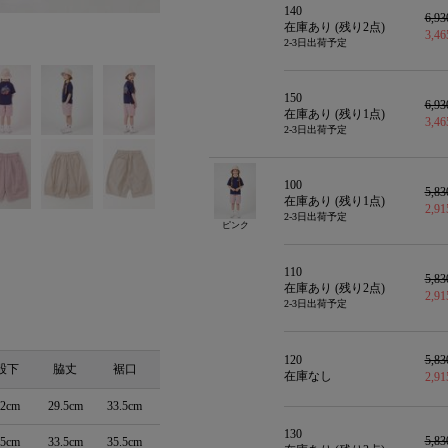
140
6,9
在庫あり (残り
2
点)
3,4
2-3日出荷予定
150
6,9
在庫あり (残り
1
点)
3,4
2-3日出荷予定
100
5,8
在庫あり (残り
1
点)
2,9
2-3日出荷予定
ピンク
110
5,8
在庫あり (残り
2
点)
2,9
2-3日出荷予定
120
5,8
股下
脇丈
裾口
在庫なし
2,9
12cm
29.5cm
33.5cm
130
5,8
15cm
33.5cm
35.5cm