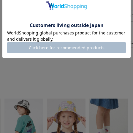
カテゴリ
パンツ
>
ハーフパンツ
素材
本体:綿97%、ポリウレタン
原産国
中国製
32163261
商品コード
(店舗でお問い合わせの際には
返品について