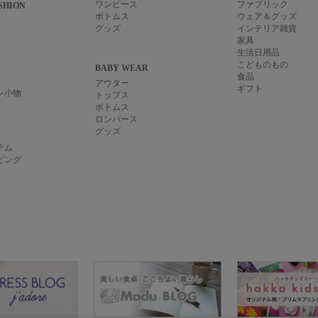
ワンピース
ファブリック
SHION
ボトムス
ウェア＆グッズ
グッズ
インテリア雑貨
家具
生活日用品
こどものもの
BABY WEAR
食品
アウター
ギフト
ン小物
トップス
ボトムス
ロンパース
グッズ
テム
ピング