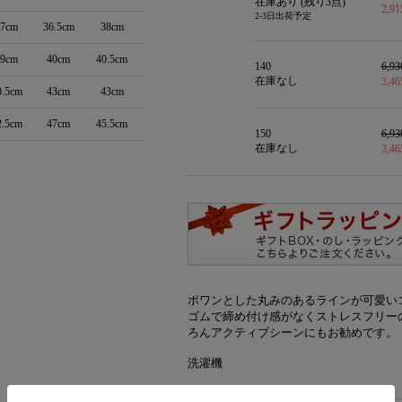
在庫あり (残り
3
点)
2,9
2-3日出荷予定
17cm
36.5cm
38cm
19cm
40cm
40.5cm
140
6,9
在庫なし
3,4
0.5cm
43cm
43cm
2.5cm
47cm
45.5cm
150
6,9
在庫なし
3,4
ポワンとした丸みのあるラインが可愛い
ゴムで締め付け感がなくストレスフリー
ろんアクティブシーンにもお勧めです。
洗濯機