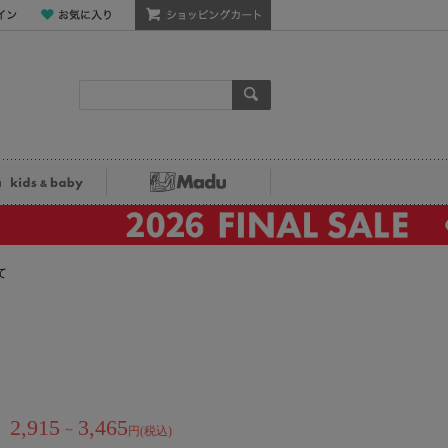
ン
お気に入り
ショッピングカート
検索
ka kids&baby
Madu
て
2,915
3,465
～
円(税込)