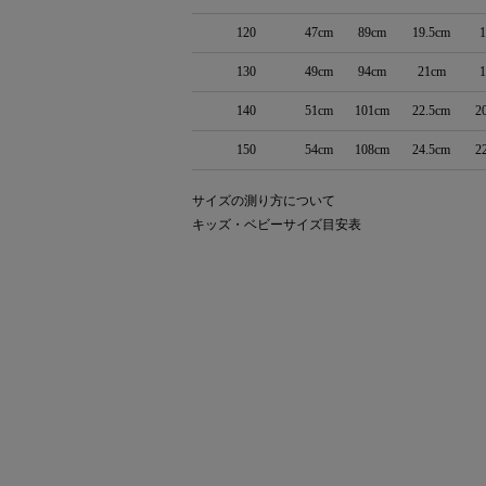
120
47cm
89cm
19.5cm
130
49cm
94cm
21cm
140
51cm
101cm
22.5cm
2
150
54cm
108cm
24.5cm
2
サイズの測り方について
キッズ・ベビーサイズ目安表