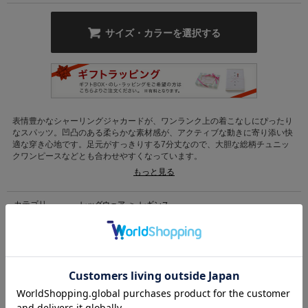
サイズ・カラーを選択する
表情豊かなシャーリングジャカードが、ワンランク上の着こなしにぴったり
なスパッツ。凹凸のある柔らかな素材感が、アクティブな動きに寄り添い快
適な穿き心地です。足元がすっきりする7分丈なので、大胆な総柄チュニッ
クワンピースなどとも合わせやすくなっています。
もっと見る
洗濯機
カテゴリ
レッグウェア
>
レギンス
素材
本体:綿95%、ポリウレタン5%
原産国
中国製
商品コード
32961061
（店舗でお問い合わせの際には、上記品番をお伝え下さい。）