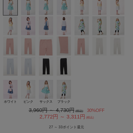
カ公式通販サイト
ホワイト
ピンク
サックス
ブラック
3,960
円 ～
4,730
円
30%OFF
(税込)
2,772
円 ～
3,311
円
(税込)
27
～
33
ポイント還元