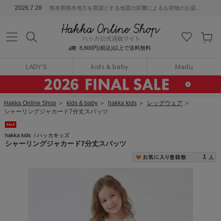
ッカ公式通販サイト
2026.7.28
熊本県熊本地方を震源とする地震の影響によるお荷物のお届けについて
Hakka Online S
8,800円(税込)以上で送料無料
LADY'S
kids & baby
Madu
Hakka Online Shop
＞
kids & baby
＞
hakka kids
＞
レッグウェア
＞
シャーリングジャカード7分丈スパッツ
hakka kids
/
ハッカキッズ
シャーリングジャカード7分丈スパッツ
1