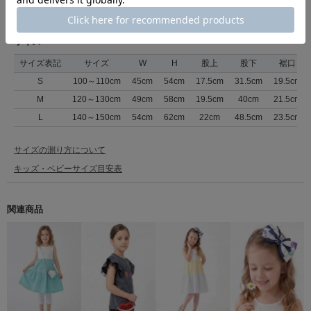
返品について
サイズ
サイズ表記
サイズ
W
H
股上
股下
裾口
S
100～110cm
45cm
54cm
17.5cm
31.5cm
19.5cm
M
120～130cm
49cm
58cm
19.5cm
40cm
21.5cm
L
140～150cm
54cm
62cm
22cm
48.5cm
23.5cm
サイズの測り方について
キッズ・ベビーサイズ目安表
関連商品