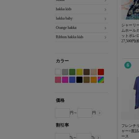
hakka kids
hakka baby
シャーリ
Orange hakka
ムホール
ットボレロ
Ribbon hakka kids
27,500円(
カラー
6
ホ
グ
グ
イ
ブ
ベ
レ
ワ
レ
リ
エ
ラ
ー
ッ
Etc(Mix)
ピ
パ
ブ
ブ
カ
オ
イ
ー
ー
ロ
ウ
ジ
ド
系
ン
ー
ル
ラ
ー
レ
ト
系
ン
ー
ン
ュ
系
ク
プ
ー
ッ
キ
ン
系
系
系
系
系
価格
系
ル
系
ク
系
ジ
系
系
系
円～
円
割引率
フレンチ
ャー×度
ース
%～
%