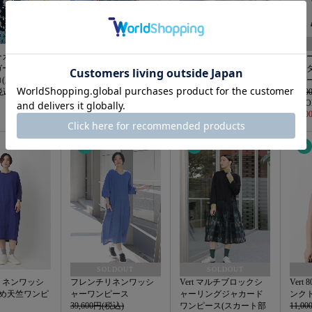
ーカーンスリ
キュプラリヨセルボイ
ドライタッチツイルテ
チュ
ガーメントニ
ル湖のほとりプリント
ーパードパンツ
イト
(上下着用可)
ワンピース(前開き)
26,400円(税込)
ーバ
税込)
63,800円(税込)
28,6
40%OFF
50%O
38,280円(税込)
14,3
7
8
9
SOLDOUT
SOLDOUT
リネンワッシ
フレンチリネンワッシ
Vert マルチブロックシ
Ver
詰め天竺ワンピ
ャーワンピース
ャーリングジャカード
ンク
39,600円(税込)
ワンピース(スカート部
11,0