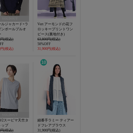
SOLDOUT
ールジャカード×ラ
Vert アーモンドの花フ
ダンボールプルオ
ロッキープリントワン
ー
ピース(裏地付き)
00円(税込)
63,800円(税込)
FF
50%OFF
00円(税込)
31,900円(税込)
10
SOLDOUT
t 80/2スーピマ天竺タ
細番手ラミー ティアー
トップ
ドフレアブラウス
00円(税込)
31,900円(税込)