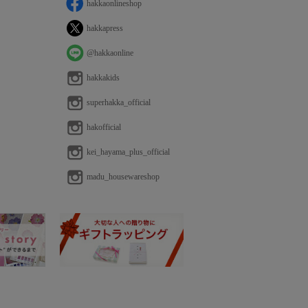
hakkaonlineshop
hakkapress
@hakkaonline
hakkakids
superhakka_official
hakofficial
kei_hayama_plus_official
madu_housewareshop