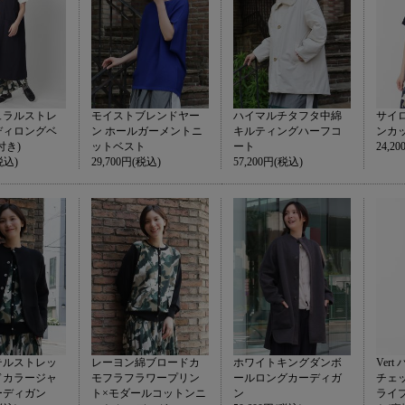
ュラルストレ
モイストブレンドヤー
ハイマルチタフタ中綿
サイ
ディロングベ
ン ホールガーメントニ
キルティングハーフコ
ンカ
付き)
ットベスト
ート
24,2
税込)
29,700円(税込)
57,200円(税込)
テルストレッ
レーヨン綿ブロードカ
ホワイトキングダンボ
Ver
ドカラージャ
モフラフラワープリン
ールロングカーディガ
チェ
ーディガン
ト×モダールコットンニ
ン
ライ