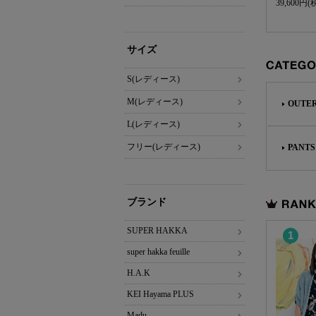
39,600円(
サイズ
S(レディース)
CATEGOR
M(レディース)
OUTE
L(レディース)
フリー(レディース)
PANTS
ブランド
RANKING
SUPER HAKKA
1
super hakka feuille
H.A.K
KEI Hayama PLUS
Madu