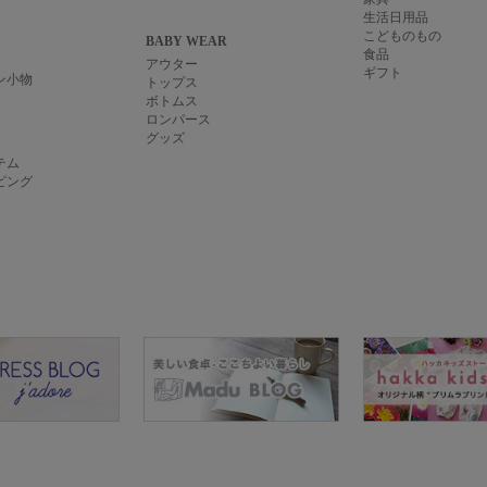
生活日用品
こどものもの
BABY WEAR
食品
アウター
ギフト
ン小物
トップス
ボトムス
ロンパース
グッズ
テム
ピング