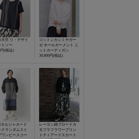
ロ天竺 リ・デザイ
コットンカシミヤガー
ットソー
ゼ ホールガーメント ニ
00円(税込)
ットカーディガン
30,800円(税込)
t パネルジャカード
レーヨン綿ブロードカ
ックランダムスト
モフラフラワープリン
プワンピースコー
トティアードスカート