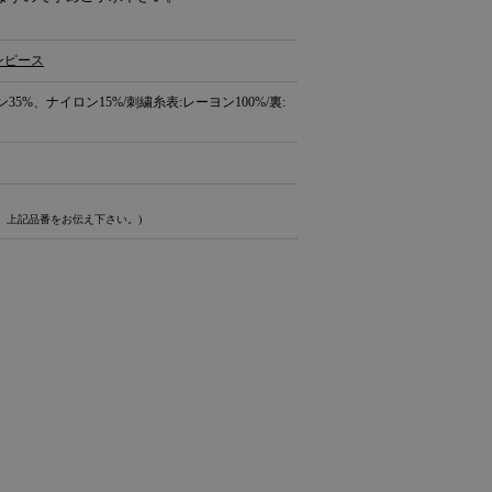
ンピース
35%、ナイロン15%/刺繍糸表:レーヨン100%/裏:
、上記品番をお伝え下さい。)