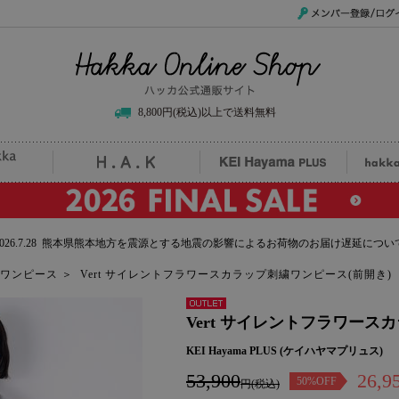
メンバー登録/ログイ
Hakka Online Shop/ハッカ公式通販サイト
8,800円(税込)以上で送料無料
uille
H.A.K
KEI Hayama PLUS
hak
2026.7.28 熊本県熊本地方を震源とする地震の影響によるお荷物のお届け遅延につい
ワンピース
＞
Vert サイレントフラワースカラップ刺繍ワンピース(前開き)
アウトレ
Vert サイレントフラワース
ット
KEI Hayama PLUS (ケイハヤマプリュス)
53,900
26,9
50%OFF
円(税込)