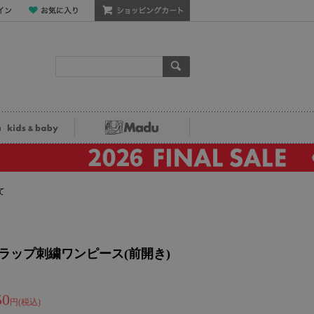
ン
お気に入り
ショッピングカート
検索
ka kids&baby
Madu
て
カラップ刺繍ワンピース(前開き)
50
円(税込)