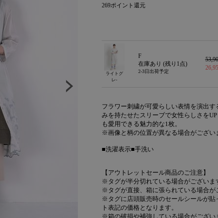
269
ポイント還元
F
53,
在庫あり (残り
1
点)
26,
2-3日出荷予定
ライトグ
レ-
フラワー刺繍が可愛らしい表情を演出す
みを持たせたスリーブで女性らしさをU
も愛用できる魅力的な1枚。
※画像と柄の位置が異なる場合がござい
■洗濯表示■手洗い
【アウトレットセール商品のご注意】
※タグが半分切れている場合がございま
※タグが直接、箱に張られている場合が
※タグに店頭販売時のセールシールが貼
ト表記の価格となります。
※箱の破損や補強している場合がござい