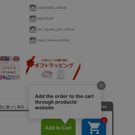
superhakka_official
hakofficial
kei_hayama_plus_official
madu_housewareshop
法に基づく表示
免責事項