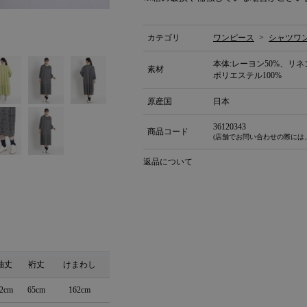
カテゴリ
ワンピース
>
シャツワ
本体:レーヨン50%、リネン
素材
ポリエステル100%
原産国
日本
36120343
商品コード
(店舗でお問い合わせの際には
返品について
袖丈
裄丈
けまわし
2cm
65cm
162cm