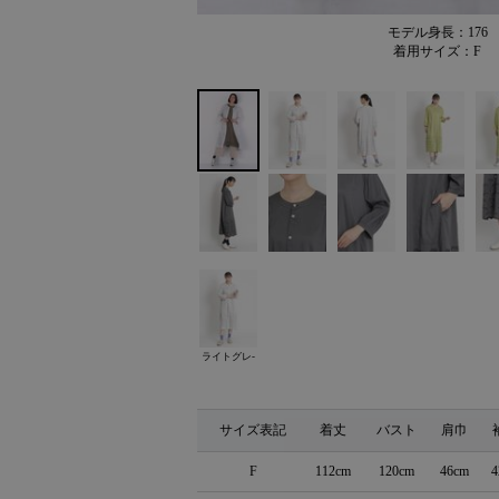
モデル身長：176
着用サイズ：F
ライトグレ-
サイズ表記
着丈
バスト
肩巾
F
112cm
120cm
46cm
4