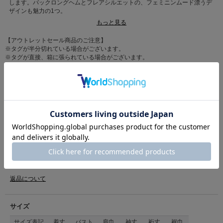
します。バックロングヘムとフレアシルエットの、フェミニンムード漂うデ
ザインも魅力の1つ。
もっと見る
■洗濯表記■手洗い
【アウトレットセール商品のご注意】
※タグが半分切れている場合がございます。
※タグが直接、箱に張られている場合がございます。
※タグに店頭販売時のセールシールが貼っている場合がございますが、販売価
格はサイト表記の価格となります。
※箱の破損や補強している場合がございますので予めご了承下さい。
カテゴリ
トップス
>
ブラウス
素材
本体:再生繊維(セルロース)55%、ラミー45%
原産国
日本製
商品コード
36150553
（店舗でお問い合わせの際には、上記品番をお伝え下さい。）
返品について
サイズ
サイズ表記
着丈
バスト
肩巾
袖丈
裄丈
裾巾