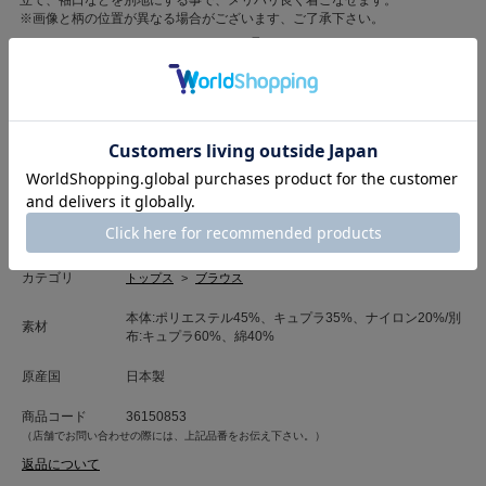
立て、袖口などを別地にする事で、メリハリ良く着こなせます。
※画像と柄の位置が異なる場合がございます、ご了承下さい。
もっと見る
■洗濯表記■ドライ
【アウトレットセール商品のご注意】
※タグが半分切れている場合がございます。
※タグが直接、箱に張られている場合がございます。
※タグに店頭販売時のセールシールが貼っている場合がございますが、販売価
格はサイト表記の価格となります。
※箱の破損や補強している場合がございますので予めご了承下さい。
雑誌掲載
ミセスのスタイルブック2025年秋冬号 掲載
カテゴリ
トップス
>
ブラウス
本体:ポリエステル45%、キュプラ35%、ナイロン20%/別
素材
布:キュプラ60%、綿40%
原産国
日本製
商品コード
36150853
（店舗でお問い合わせの際には、上記品番をお伝え下さい。）
返品について