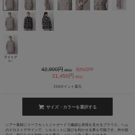
カ公式通販サイト
ライトグ
レ-
42,900
円
50%OFF
(税込)
21,450
円
(税込)
214
ポイント還元
サイズ・カラーを選択する
シアー素材にリーフカットジャガードで繊細な表情を見せるブラウス。ヘム
のドロストデザインで、シルエットに遊びを利かせる事も可能です。衿や前