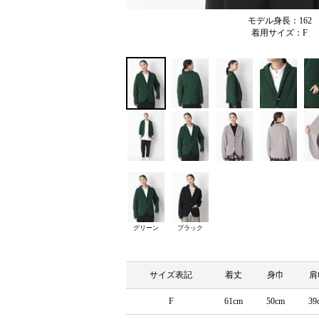
モデル身長：162
着用サイズ：F
グリーン
ブラック
サイズ表記
着丈
身巾
肩
F
61cm
50cm
39