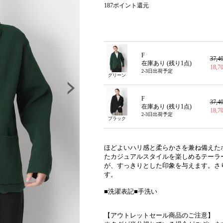
187
ポイント還元
F
37,
在庫あり (残り
1
点)
18,
2-3日出荷予定
グリーン
F
37,
在庫あり (残り
1
点)
18,
2-3日出荷予定
ブラック
ほどよいハリ感と柔らかさを兼ね備えた
たカジュアルスタイルを楽しめるテーラ
が、すっきりとした印象を与えます。さ
す。
■洗濯表記■手洗い
【アウトレットセール商品のご注意】