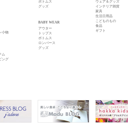
ボトムス
ウェア＆グッズ
グッズ
インテリア雑貨
家具
生活日用品
こどものもの
BABY WEAR
食品
アウター
ギフト
ン小物
トップス
ボトムス
ロンパース
グッズ
テム
ピング