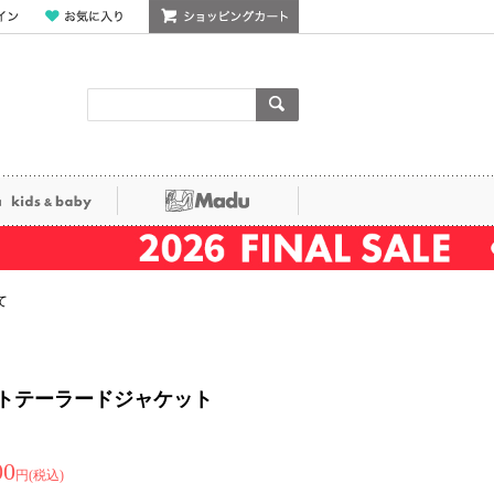
ン
お気に入り
ショッピングカート
検索
ka kids&baby
Madu
て
トテーラードジャケット
00
円(税込)