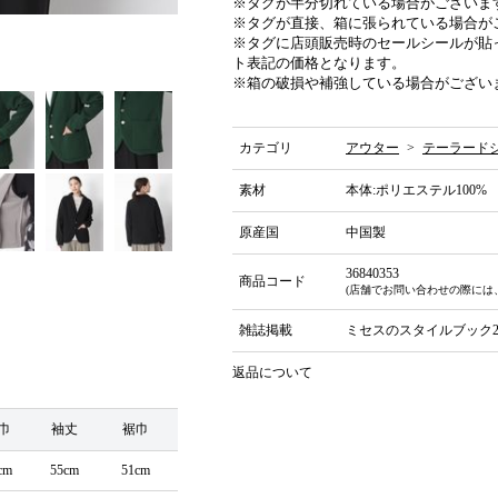
※タグが半分切れている場合がございま
※タグが直接、箱に張られている場合が
※タグに店頭販売時のセールシールが貼
ト表記の価格となります。
※箱の破損や補強している場合がござい
カテゴリ
アウター
>
テーラード
素材
本体:ポリエステル100%
原産国
中国製
36840353
商品コード
(店舗でお問い合わせの際には
雑誌掲載
ミセスのスタイルブック20
返品について
巾
袖丈
裾巾
cm
55cm
51cm