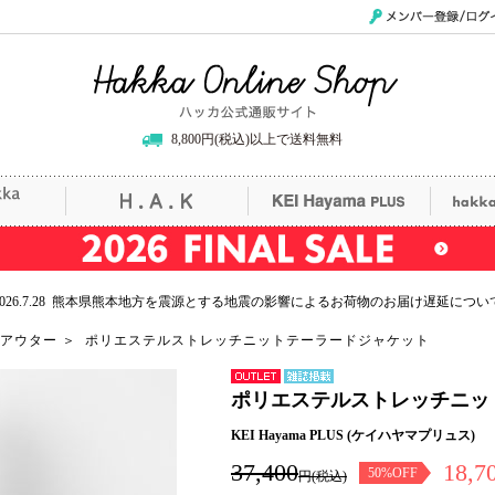
メンバー登録/ログイ
Hakka Online Shop/ハッカ公式通販サイト
8,800円(税込)以上で送料無料
uille
H.A.K
KEI Hayama PLUS
hak
2026.7.28 熊本県熊本地方を震源とする地震の影響によるお荷物のお届け遅延につい
アウター
＞
ポリエステルストレッチニットテーラードジャケット
アウトレ
雑誌掲載
ポリエステルストレッチニッ
ット
KEI Hayama PLUS (ケイハヤマプリュス)
37,400
18,7
50%OFF
円(税込)