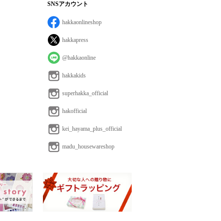
SNSアカウント
hakkaonlineshop
hakkapress
@hakkaonline
hakkakids
superhakka_official
hakofficial
kei_hayama_plus_official
madu_housewareshop