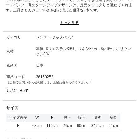
ードパンツ。裾のターンアップデザインは、足元をすっきりと魅せてくれま
す。上品さとカジュアルさを兼ね備えた優秀な1本です。
■洗濯表記■手洗い
もっと見る
カテゴリ
パンツ
>
タックパンツ
本体:ポリエステル39%、リネン32%、綿26%、ポリウレ
素材
タン3%
原産国
日本
商品コード
36160252
（店舗でお問い合わせの際には、上記品番をお伝え下さい。）
返品について
サイズ
サイズ表記
W
H
股上
股下
脇丈
裾巾
F
68cm
110cm
24cm
60cm
84.5cm
21cm