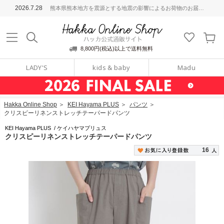
ッカ公式通販サイト
2026.7.28
熊本県熊本地方を震源とする地震の影響によるお荷物のお届けについて
Hakka Online S
8,800円(税込)以上で送料無料
LADY'S
kids & baby
Madu
Hakka Online Shop
＞
KEI Hayama PLUS
＞
パンツ
＞
クリスピーリネンストレッチテーパードパンツ
KEI Hayama PLUS
/
ケイハヤマプリュス
クリスピーリネンストレッチテーパードパンツ
16