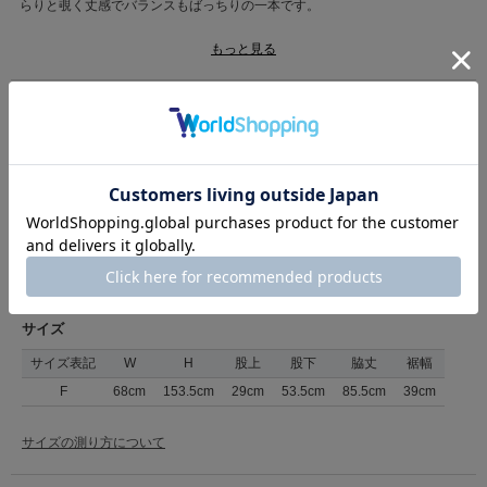
らりと覗く丈感でバランスもばっちりの一本です。
■洗濯表記■手洗い
もっと見る
カテゴリ
パンツ
>
ワイドパンツ
素材
本体:ポリエステル66%、レーヨン28%、ポリウレタン6%
原産国
日本製
商品コード
36160362
（店舗でお問い合わせの際には、上記品番をお伝え下さい。）
返品について
サイズ
サイズ表記
W
H
股上
股下
脇丈
裾幅
F
68cm
153.5cm
29cm
53.5cm
85.5cm
39cm
サイズの測り方について