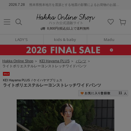
ッカ公式通販サイト
2026.7.28
熊本県熊本地方を震源とする地震の影響によるお荷物のお届けについて
Hakka Online S
8,800円(税込)以上で送料無料
LADY'S
kids & baby
Madu
Hakka Online Shop
＞
KEI Hayama PLUS
＞
パンツ
＞
ライトポリエステルレーヨンストレッチワイドパンツ
KEI Hayama PLUS
/
ケイハヤマプリュス
ライトポリエステルレーヨンストレッチワイドパンツ
11