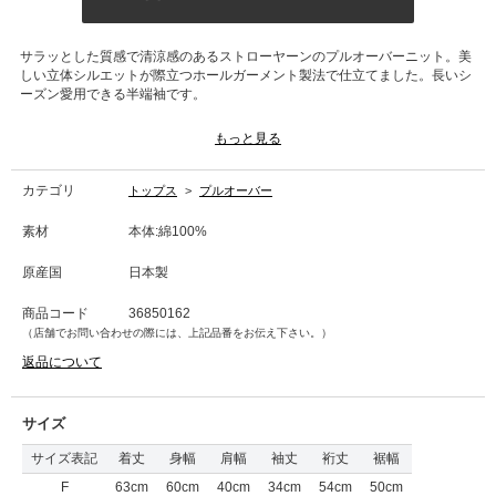
サラッとした質感で清涼感のあるストローヤーンのプルオーバーニット。美
しい立体シルエットが際立つホールガーメント製法で仕立てました。長いシ
ーズン愛用できる半端袖です。
■洗濯表記■手洗い
もっと見る
カテゴリ
トップス
>
プルオーバー
素材
本体:綿100%
原産国
日本製
商品コード
36850162
（店舗でお問い合わせの際には、上記品番をお伝え下さい。）
返品について
サイズ
サイズ表記
着丈
身幅
肩幅
袖丈
裄丈
裾幅
F
63cm
60cm
40cm
34cm
54cm
50cm