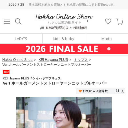
ッカ公式通販サイト
2026.7.28
熊本県熊本地方を震源とする地震の影響によるお荷物のお届けについて
Hakka Online S
8,800円(税込)以上で送料無料
LADY'S
kids & baby
Madu
Hakka Online Shop
＞
KEI Hayama PLUS
＞
トップス
＞
Vert ホールガーメントストローヤーンニットプルオーバー
KEI Hayama PLUS
/
ケイハヤマプリュス
Vert ホールガーメントストローヤーンニットプルオーバー
11