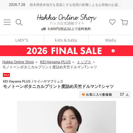
ッカ公式通販サイト
2026.7.28
熊本県熊本地方を震源とする地震の影響によるお荷物のお届けについて
Hakka Online S
8,800円(税込)以上で送料無料
LADY'S
kids & baby
Madu
Hakka Online Shop
＞
KEI Hayama PLUS
＞
トップス
＞
モノトーンボタニカルプリント度詰め天竺ドルマンTシャツ
KEI Hayama PLUS
/
ケイハヤマプリュス
モノトーンボタニカルプリント度詰め天竺ドルマンTシャツ
17