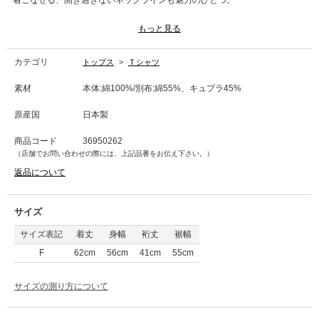
着こなせる、開き過ぎないネックラインも魅力のひとつ。
■洗濯表記■洗濯機
もっと見る
カテゴリ
トップス
>
Ｔシャツ
素材
本体:綿100%/別布:綿55%、キュプラ45%
原産国
日本製
商品コード
36950262
（店舗でお問い合わせの際には、上記品番をお伝え下さい。）
返品について
サイズ
サイズ表記
着丈
身幅
裄丈
裾幅
F
62cm
56cm
41cm
55cm
サイズの測り方について