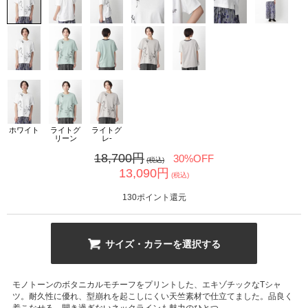
カ公式通販サイト
ホワイト
ライトグ
ライトグ
リーン
レ-
18,700
円
30%OFF
(税込)
13,090
円
(税込)
130
ポイント還元
サイズ・カラーを選択する
モノトーンのボタニカルモチーフをプリントした、エキゾチックなTシャ
ツ。耐久性に優れ、型崩れを起こしにくい天竺素材で仕立てました。品良く