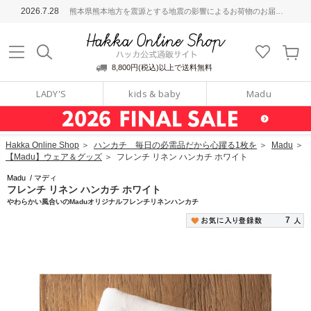
ッカ公式通販サイト
2026.7.28
熊本県熊本地方を震源とする地震の影響によるお荷物のお届けについて
Hakka Online S
8,800円(税込)以上で送料無料
LADY'S
kids & baby
Madu
Hakka Online Shop
＞
ハンカチ 毎日の必需品だから心躍る1枚を
＞
Madu
＞
【Madu】ウェア＆グッズ
＞
フレンチ リネン ハンカチ ホワイト
Madu
/
マディ
フレンチ リネン ハンカチ ホワイト
やわらかい風合いのMaduオリジナルフレンチリネンハンカチ
7