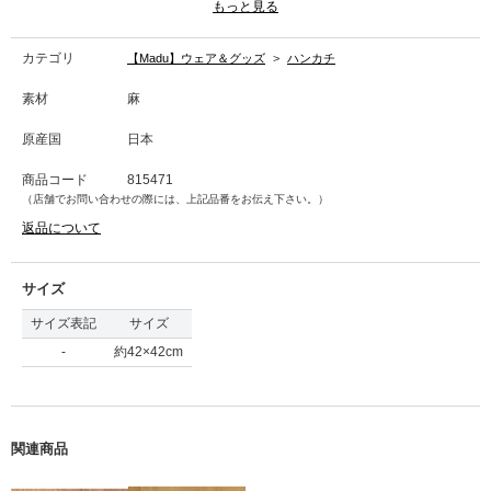
もっと見る
→商品のお取り扱い方法について
カテゴリ
【Madu】ウェア＆グッズ
>
ハンカチ
※販売価格が変更になりました。
配送時期によっては旧価格の表示タグでお届けになる場合がございます。
素材
麻
原産国
日本
商品コード
815471
（店舗でお問い合わせの際には、上記品番をお伝え下さい。）
返品について
サイズ
サイズ表記
サイズ
-
約42×42cm
関連商品