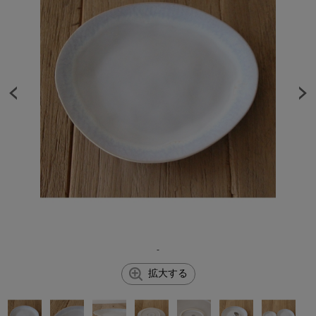
-
拡大する