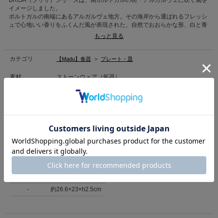
BRISA（ブリサ）シリーズは、南ポルトガルの街・アルガルヴェに吹く風を
イメージしました。
ポルトガルの南端にあるアルガルヴェ地方。その海岸から運ばれるフレッシ
ュで心地いい香りをふくんだ風が表現された、自然でおおらかな形、白と青
の精妙な印象のカラーが魅力です。
もっと見る
アルガルヴェ地方の静かな砂浜やラグーンの景色へと私達をいざない、地中
海の明るい光を食卓へ運んでくれるような器です。
二枚貝のような、卵のような、不思議な形のオーバル型のプレート。やわら
カテゴリ
【Madu】食器
>
プレート・皿
かい形が用途を問わず、和洋様々なお料理にお使いいただけます。同じシリ
ーズと合わせでお使い頂けます。
素材
ストーンウェア（炻器）
『COSTA NOVA（コスタ・ノバ）』
原産国
ポルトガル
ポルトガルのテーブルウェアブランド、コスタ・ノバ。ナチュラルであたた
かみのある質感と幅広いデザインが魅力のブランドです。名前のルーツは、
商品コード
832664
ポルトガル北部の小さなリゾート地”Costa Nova”。メインストリートには、
（店舗でお問い合わせの際には、上記品番をお伝え下さい。）
カラフルなストライプ模様のコテージが立ち並ぶユニークな町です。実はこ
のストライプは、その昔、海での仕事から戻った漁師たちが自分の家を見分
返品について
けるために塗り分けたもの。今でも各家庭のアイデンティティとして美しく
保たれています。コスタ・ノバのロゴは、この街並みと大西洋の波を表現し
ています。
サイズ
*色の濃淡、模様の入り方などが違い、同じ商品でも一つ一つ少しずつ印象
が異なります。また、小さなくぼみや傷、黒点、塗りムラ、ゆがみなどがあ
サイズ表記
サイズ
る場合がありますが、製造上できてしまうもので不良品ではございません。
-
約26.6×23×h2.5cm
ご了承ください。
*電子レンジ・食器洗浄機 使用可
※販売価格が変更になりました。