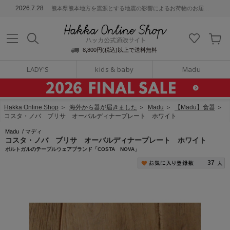
ッカ公式通販サイト
2026.7.28
熊本県熊本地方を震源とする地震の影響によるお荷物のお届けについて
Hakka Online S
8,800円(税込)以上で送料無料
LADY'S
kids & baby
Madu
Hakka Online Shop
＞
海外から器が届きました
＞
Madu
＞
【Madu】食器
＞
コスタ・ノバ ブリサ オーバルディナープレート ホワイト
Madu
/
マディ
コスタ・ノバ ブリサ オーバルディナープレート ホワイト
ポルトガルのテーブルウェアブランド「COSTA NOVA」
37