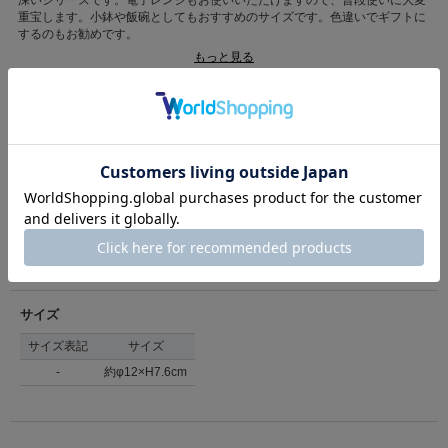
深いシリーズです。電子レンジもお使いいただけますので、普段使いに大変
重宝します。小鉢や飯碗としてもおすすめのサイズです。色違いでギフトに
するのもお勧めです。
もっと見る
*釉薬の性質上、釉薬の流れや溜まり、色の濃淡ができ、色の幅や色合いに
個体差が生じます。一つ一つ模様が異なり、印象が異なりますことを予めご
了承ください。
カテゴリ
【Madu】食器
>
ボウル・鉢
*土と釉薬の性質上、鉄粉（黒い点）が表れ、小さな黒い粒子の付着、突起
やざらざらとした手触りを感じることがあります。また、表面にピンホール
素材
磁器
（小さな穴）や貫入（釉薬面のひび）がある場合があります。それらは器の
特徴で、品質に問題はございません。自然な風合いとしてご理解ください。
原産国
日本(土岐)
*電子レンジ・食器洗浄機 使用可
*オーブン 使用不可
商品コード
842640
→商品のお取り扱い方法について
（店舗でお問い合わせの際には、上記品番をお伝え下さい。）
返品について
サイズ
サイズ表記
サイズ
-
約φ12×H7.6cm