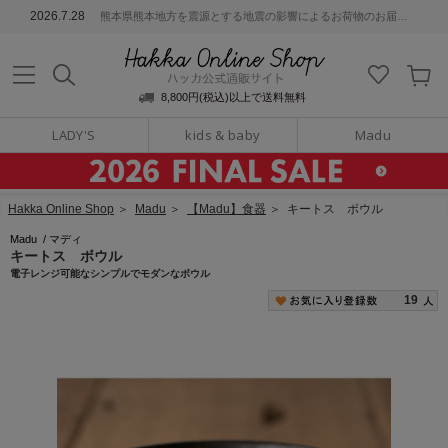
ッカ公式通販サイト
2026.7.28
熊本県熊本地方を震源とする地震の影響によるお荷物のお届けについて
Hakka Online S
8,800円(税込)以上で送料無料
LADY'S
kids & baby
Madu
Hakka Online Shop
＞
Madu
＞
【Madu】食器
＞
キートス ボウル
Madu
/
マディ
キートス ボウル
電子レンジ可能なシンプルでモダンなボウル
19