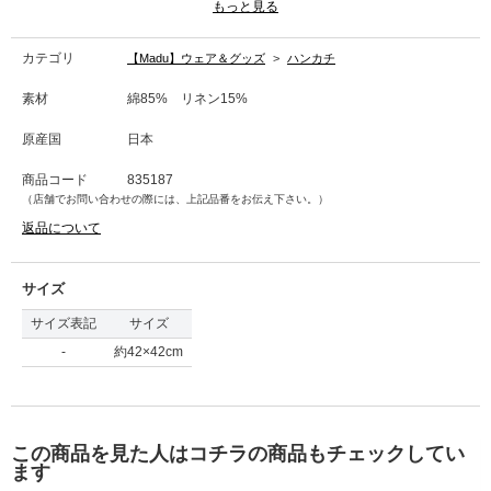
カラー品番
もっと見る
イエロー：835187
ピンク：835188
カテゴリ
【Madu】ウェア＆グッズ
>
ハンカチ
→商品のお取り扱い方法について
素材
綿85% リネン15%
原産国
日本
商品コード
835187
（店舗でお問い合わせの際には、上記品番をお伝え下さい。）
返品について
サイズ
サイズ表記
サイズ
-
約42×42cm
この商品を見た人はコチラの商品もチェックしてい
ます