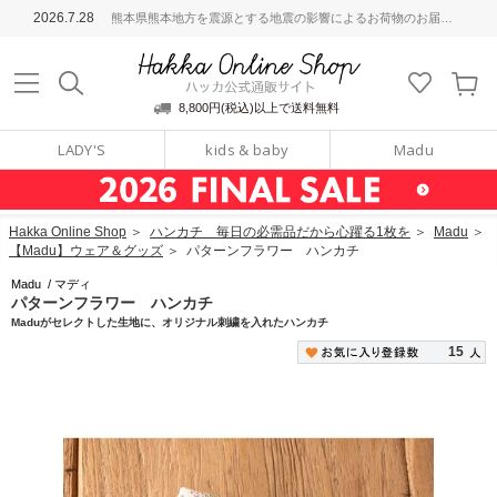
ッカ公式通販サイト
2026.7.28
熊本県熊本地方を震源とする地震の影響によるお荷物のお届けについて
Hakka Online S
8,800円(税込)以上で送料無料
LADY'S
kids & baby
Madu
Hakka Online Shop
＞
ハンカチ 毎日の必需品だから心躍る1枚を
＞
Madu
＞
【Madu】ウェア＆グッズ
＞
パターンフラワー ハンカチ
Madu
/
マディ
パターンフラワー ハンカチ
Maduがセレクトした生地に、オリジナル刺繍を入れたハンカチ
15