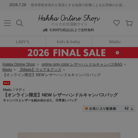
ッカ公式通販サイト
2026.7.28
熊本県熊本地方を震源とする地震の影響によるお荷物のお届けについて
Hakka Online S
8,800円(税込)以上で送料無料
LADY'S
kids & baby
Madu
Hakka Online Shop
＞
online only color レザーハンドルキャンバスBAG
＞
Madu
＞
【Madu】ウェア＆グッズ
＞
【オンライン限定】NEW レザーハンドルキャンバスバッグ
Madu
/
マディ
【オンライン限定】NEW レザーハンドルキャンバスバッグ
キャンバスとレザーを組み合わせた、日常使いバッグ
42