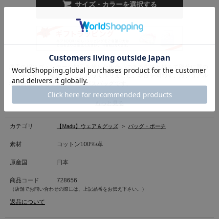
サイズ・カラーを選択する
厚手の綿にヴィンテージ加工を施した風合いのある生地と持ちて部分に質の
良い革を使い、細部までこだわって作りました。季節を問わず、カジュアル
な場面以外でも使えるキャンバスバッグです。
カラー品番
もっと見る
ライトグリーン：728656
イエロー：728657
ピンク：728658
カテゴリ
【Madu】ウェア＆グッズ
>
バッグ・ポーチ
ダークブラウン：728659
素材
コットン100%/革
原産国
日本
商品コード
728656
（店舗でお問い合わせの際には、上記品番をお伝え下さい。）
返品について