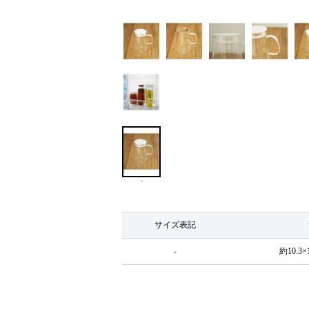
-
サイズ表記
-
約10.3×