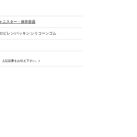
ャニスター・保存容器
ロピレン/パッキン:シリコーンゴム
、上記品番をお伝え下さい。)