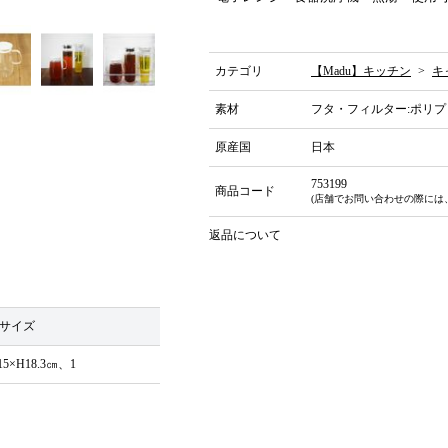
カテゴリ
【Madu】キッチン
>
キ
素材
フタ・フィルター:ポリプ
原産国
日本
753199
商品コード
(店舗でお問い合わせの際には
返品について
サイズ
15×H18.3㎝、1