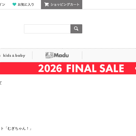
ン
お気に入り
ショッピングカート
検索
ka kids&baby
Madu
て
ット「むぎちゃん！」