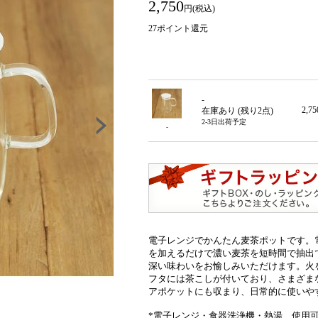
2,750
円(税込)
27
ポイント還元
-
2,7
在庫あり (残り
2
点)
2-3日出荷予定
-
電子レンジでかんたん麦茶ポットです。
を加えるだけで濃い麦茶を短時間で抽出
深い味わいをお愉しみいただけます。火
フタには茶こしが付いており、さまざま
アポケットにも収まり、日常的に使いや
*電子レンジ・食器洗浄機・熱湯 使用