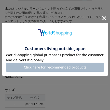
Maduオリジナルカラーのてぬぐいを貼って仕立てた団扇です。すっきりと
した涼やかな形は優しい風を運んでくれます。
使わない時は立てかけてお部屋のインテリアとして飾ったり、また、ランチ
ョンマットとして夏の食卓の演出にもおすすめです。
もっと見る
*てぬぐいを使用しているため、柄の出方は一つ一つ異なります。
*食事用に抗菌加工や防水加工など特殊な加工は施しておりません。濡れる
と移染や変形など壊れる場合があります。予めご了承ください。
カテゴリ
【Madu】ウェア＆グッズ
>
ウェア＆グッズその他
カラー品番
素材
綿 竹
ペンギン：738012
金魚：738013
原産国
日本
ブルーベリー：738014
万華鏡：738015
商品コード
738012
青花：738016
（店舗でお問い合わせの際には、上記品番をお伝え下さい。）
フルーツみつ豆：738017
返品について
サイズ
サイズ表記
サイズ
-
約37×17.5cm