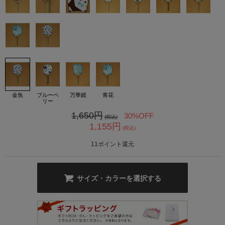
カ公式通販サイト
金魚
ブルーベ
万華鏡
青花
リー
1,650
円
30%OFF
(税込)
1,155
円
(税込)
11
ポイント還元
サイズ・カラーを選択する