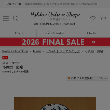
ッカ公式通販サイト
2026.7.28
熊本県熊本地方を震源とする地震の影響によるお荷物のお届けについて
Hakka Online S
8,800円(税込)以上で送料無料
LADY'S
kids & baby
Madu
Hakka Online Shop
＞
Madu
＞
【Madu】ウェア＆グッズ
＞
小判型 団扇
Madu
/
マディ
小判型 団扇
Maduオリジナルの団扇
10