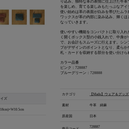
り込み、独特な革の表情に仕上げた牛革
を楽しめ、育てる楽しみもたっぷなアイ
使い始めは革の表面が白みを帯びたムラ
ワックスが革の内部に染み込み、輝くほ
なっていきます。
使いやすい機能をコンパクトに取り入れ
く開くボックス型の小銭入れで、中身が
で、お会計もスムーズに行えます。シン
プがデザインのポイントとなり、柔らか
札・カードを収納する部分を使い分けら
カラー品番
ピンク：728887
ブルーグリーン：728888
カテゴリ
【Madu】ウェア＆グッズ
サイズ
素材
牛革 綿麻
8cm)×W10.5cm
原産国
日本
728887
商品コード