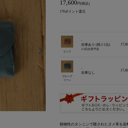
17,600
円(税込)
176
ポイント還元
-
17,
在庫あり (残り
1
点)
2-3日出荷予定
ピンク
-
17,
在庫なし
ブルーグ
リーン
植物性のタンニンで鞣されたヌメ革を染