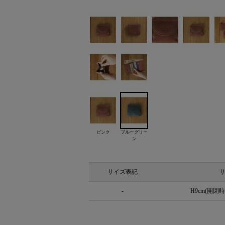
ピンク
ブルーグリー
ン
サイズ表記
-
H9cm(開閉時1