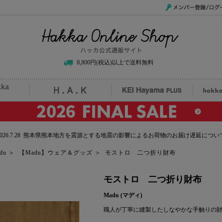
メンバー登録/ログイ
Hakka Online Shop/ハッカ公式通販サイト
8,800円(税込)以上で送料無料
uille
H.A.K
KEI Hayama PLUS
hak
2026.7.28 熊本県熊本地方を震源とする地震の影響によるお荷物のお届け遅延につい
du
＞
【Madu】ウェア＆グッズ
＞
モストロ 二つ折り財布
モストロ 二つ折り財布
Madu (マディ)
職人が丁寧に縫製したしなやかな手触りの