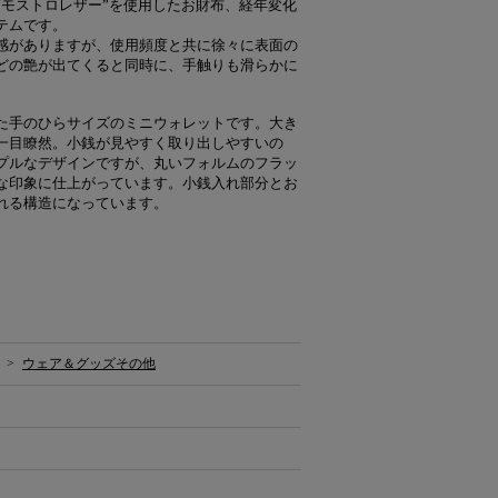
“モストロレザー”を使用したお財布、経年変化
テムです。
感がありますが、使用頻度と共に徐々に表面の
どの艶が出てくると同時に、手触りも滑らかに
た手のひらサイズのミニウォレットです。大き
一目瞭然。小銭が見やすく取り出しやすいの
プルなデザインですが、丸いフォルムのフラッ
な印象に仕上がっています。小銭入れ部分とお
れる構造になっています。
>
ウェア＆グッズその他