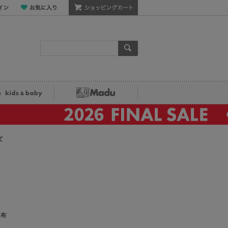
ン
お気に入り
ショッピングカート
検索
ka kids&baby
Madu
て
財布