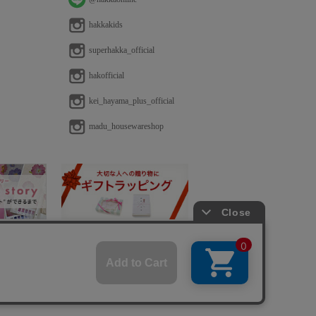
hakkakids
superhakka_official
hakofficial
kei_hayama_plus_official
madu_housewareshop
法に基づく表示
免責事項