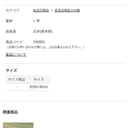
す。ネゴザと一緒にご利用ください。
カラー品番
カテゴリ
生活日用品
>
生活日用品その他
青：746881
緑：746882
素材
い草
白：746883
原産国
日本(熊本県)
商品コード
746881
（店舗でお問い合わせの際には、上記品番をお伝え下さい。）
返品について
サイズ
サイズ表記
サイズ
-
約50×30cm
関連商品