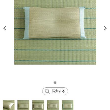
青
拡大する