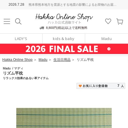
ッカ公式通販サイト
2026.7.28
熊本県熊本地方を震源とする地震の影響によるお荷物のお届けについて
Hakka Online S
8,800円(税込)以上で送料無料
LADY'S
kids & baby
Madu
Hakka Online Shop
＞
Madu
＞
生活日用品
＞
リズム平枕
Madu
/
マディ
リズム平枕
リラックス効果のあるい草アイテム
7