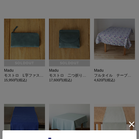
SOLDOUT
SOLDOUT
Madu
Madu
Madu
モストロ L字ファスナー長財布
モストロ 二つ折り財布
フルタイル テーブルクロス ブルー
15,950円(税込)
17,600円(税込)
4,620円(税込)