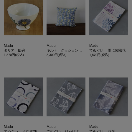
Madu
Madu
Madu
ダリア 飯碗
キルト クッションカバー 45×45 グリーンフラワー
てぬぐい 雨に紫陽花
1,870円(税込)
3,300円(税込)
1,870円(税込)
Madu
Madu
Madu
てぬぐい うなぎ26
てぬぐい はっけよい小紋
てぬぐい 花影