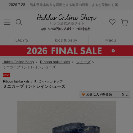
ッカ公式通販サイト
2026.7.28
熊本県熊本地方を震源とする地震の影響によるお荷物のお届けについて
Hakka Online S
8,800円(税込)以上で送料無料
LADY'S
kids & baby
Madu
Hakka Online Shop
＞
Ribbon hakka kids
＞
シューズ
＞
ミニカープリントレインシューズ
Ribbon hakka kids
/
リボンハッカキッズ
ミニカープリントレインシューズ
5