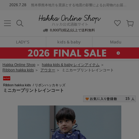
ッカ公式通販サイト
2026.7.28
熊本県熊本地方を震源とする地震の影響によるお荷物のお届けについて
Hakka Online S
8,800円(税込)以上で送料無料
LADY'S
kids & baby
Madu
Hakka Online Shop
＞
hakka kids & baby レインアイテム
＞
Ribbon hakka kids
＞
アウター
＞
ミニカープリントレインコート
Ribbon hakka kids
/
リボンハッカキッズ
ミニカープリントレインコート
15