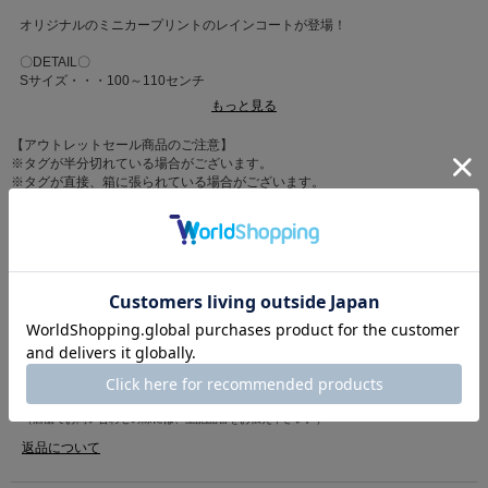
オリジナルのミニカープリントのレインコートが登場！
〇DETAIL〇
Sサイズ・・・100～110センチ
Mサイズ・・・110～120センチ
もっと見る
Lサイズ・・・120～130センチ
・背中のボタンを外すとマチが広がりランドセルも背負える仕様
【アウトレットセール商品のご注意】
・フードの顔周り部分は視界が広がるよう透明な仕様
※タグが半分切れている場合がございます。
・裾裏には名前ネーム付き
※タグが直接、箱に張られている場合がございます。
・持ち運びが便利な巾着付き
※タグに店頭販売時のセールシールが貼っている場合がございますが、販売価
・裏地：なし
格はサイト表記の価格となります。
・透け感：なし
※箱の破損や補強している場合がございますので予めご了承下さい。
・洗濯表示：手洗い
カテゴリ
アウター
>
レインコート
店舗へお問い合わせの際は、下記の品番をお申し付け下さい。
[品番：03001220]
素材
本体:ポリエステル100%/透明部分:塩化ビニル樹脂
※商品画像はサンプルのため、色味やサイズ等の仕様に変更がある場合がご
ざいますので、予めご了承ください。
原産国
中国
商品コード
03001220
（店舗でお問い合わせの際には、上記品番をお伝え下さい。）
返品について