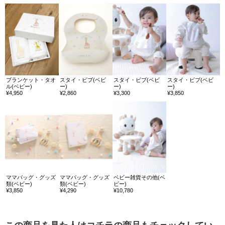
ブランケット・タオ
スタイ・ビブ(ベビ
スタイ・ビブ(ベビ
スタイ・ビブ(ベビ
ル(ベビー)
ー)
ー)
ー)
¥4,950
¥2,860
¥3,300
¥3,850
ママバッグ・グッズ
ママバッグ・グッズ
ベビー雑貨その他(ベ
類(ベビー)
類(ベビー)
ビー)
¥3,850
¥4,290
¥10,780