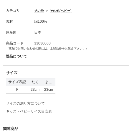
今治タオル
imabari towel Japan
カテゴリ
その他
>
その他(ベビー)
愛媛県今治市で生産される高品質なタオルであり、優れた吸水性と柔らかさ
素材
綿100%
が特徴。
100年以上の歴史を誇り、数々の品質基準をクリアした製品で、特に熟練し
原産国
日本
た職人による繊細な製造工程と、今治市特有の良質な水を使用することで、
その上質な触り心地と吸水性を実現している。
商品コード
33030060
（店舗でお問い合わせの際には、上記品番をお伝え下さい。）
返品について
サイズ
サイズ表記
たて
よこ
F
23cm
23cm
サイズの測り方について
キッズ・ベビーサイズ目安表
関連商品