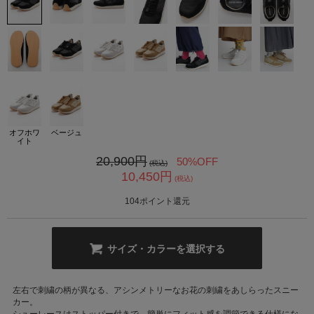
カ公式通販サイト
オフホワ
ベージュ
イト
20,900
円
50%OFF
(税込)
10,450
円
(税込)
104
ポイント還元
サイズ・カラーを選択する
左右で刺繍の柄が異なる、アシンメトリーなお花の刺繍をあしらったスニー
カー。