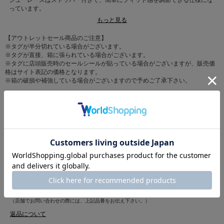
シューレースはストッパー付きで、簡単にフィット感を調節できる仕様にな
っています。
シューレース部分の縫い目周りを、ギザギザにカッティングしているところ
もっと見る
もさりげないデザインポイントになっています。
【アウトレットセール商品のご注意】
ワイズ
※タグが半分切れている場合がございます。
S:81mm
※タグが直接、箱に張られている場合がございます。
M:82.5mm
※タグに店頭販売時のセールシールが貼っている場合がございますが、販売価
L:84mm
格はサイト表記の価格となります。
※箱の破損や補強している場合がございますので予めご了承下さい。
※画像と柄の位置が異なる場合がございますご了承下さい。
※配送時の状況により箱が破損している場合がございますので予めご了承下
雑誌掲載
さい。
リンネル2025年2月号 掲載
カテゴリ
シューズ(靴)
>
スニーカー
本体・アッパー:ナイロン、牛革/底材:合成底/刺繍糸:ポリ
素材
エステル55%、綿45%
原産国
中国
商品コード
34020043
（店舗でお問い合わせの際には、上記品番をお伝え下さい。）
返品について