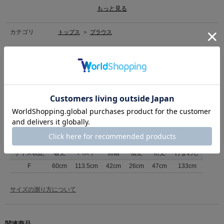
後ろ開きファスナーには共地で引手を付けました。着脱のしやすさと洗練さ
もっと見る
れたアクセントになっています。
■洗濯表記■手洗い
カテゴリ
トップス
>
ブラウス
素材
本体:綿70%、麻30%/刺繍糸:ポリエステル100%
原産国
中国製
商品コード
34150063
（店舗でお問い合わせの際には、上記品番をお伝え下さい。）
返品について
サイズ
サイズ表記
着丈
バスト
肩幅
袖丈
裄丈
けまわし
F
60cm
113.5cm
42cm
26cm
47cm
133cm
サイズの測り方について
関連商品