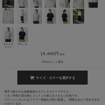
カ公式通販サイト
ライトグ
ブラック
リーン
15,400
円
税込
154
ポイント還元
サイズ・カラーを選択する
薄手で軽やかな綿麻素材のラウンドカラーブラウス。
リネン特有の清涼感とコットンの柔らかさをもつ生地です。
フロントに大ぶりなフラワー刺繍を大胆に配置し、間隔をあけて花を引き立
たせています。