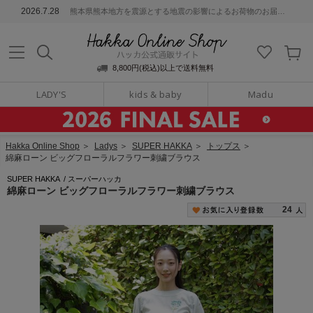
ッカ公式通販サイト
2026.7.28
熊本県熊本地方を震源とする地震の影響によるお荷物のお届けについて
Hakka Online S
8,800円(税込)以上で送料無料
LADY'S
kids & baby
Madu
Hakka Online Shop
＞
Ladys
＞
SUPER HAKKA
＞
トップス
＞
綿麻ローン ビッグフローラルフラワー刺繍ブラウス
SUPER HAKKA
/
スーパーハッカ
綿麻ローン ビッグフローラルフラワー刺繍ブラウス
24