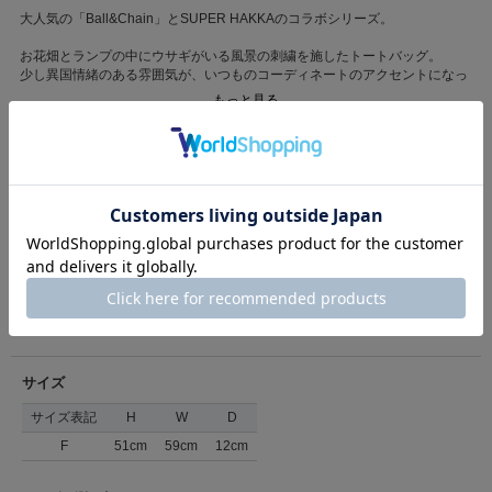
大人気の「Ball&Chain」とSUPER HAKKAのコラボシリーズ。
お花畑とランプの中にウサギがいる風景の刺繍を施したトートバッグ。
少し異国情緒のある雰囲気が、いつものコーディネートのアクセントになっ
てくれます。
もっと見る
大きめのＬサイズの展開。
マチがしっかりと入っているので収納力抜群です。
カテゴリ
バッグ・財布・小物入れ
>
トートバッグ
重さ:180g
内ポケット:1個
素材
本体:ナイロン100%/刺繍糸:ポリエステル100%
Ball&Chain
原産国
中国製
ボールアンドチェーン
商品コード
34010461
2020年にデザイナー三原英詳氏が設立した日本発のブランド
（店舗でお問い合わせの際には、上記品番をお伝え下さい。）
「デザインの力で世の中を元気に」という理念のもと、
地球環境にやさしいプロジェクトを展開
返品について
耐久性や撥水性に優れた厚手のナイロン素材に
刺繍で施されたユニークなデザインが加わり、
日常使いからプレゼントに最適なショッピングバッグです
サイズ
サイズ表記
H
W
D
F
51cm
59cm
12cm