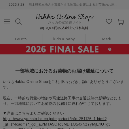
ッカ公式通販サイト
2026.7.28
熊本県熊本地方を震源とする地震の影響によるお荷物のお届けについて
Hakka Online S
8,800円(税込)以上で送料無料
LADY'S
kids & baby
Madu
一部地域におけるお荷物のお届け遅延について
いつもHakka Online Shopをご利用いただき、誠にありがとうございま
す。
現在、一時的な荷量の増加や高速道路工事の交通規制の影響などによ
り、一部地域においてお荷物のお届けに遅れが生じております。
▼詳細はこちらよりご確認ください
https://www.yamato-hd.co.jp/important/info_251126_1.html?
_gl=1*4caqms*_gcl_au*MTA5OTc3MDI1OS4xNzYyMjE4OTg3