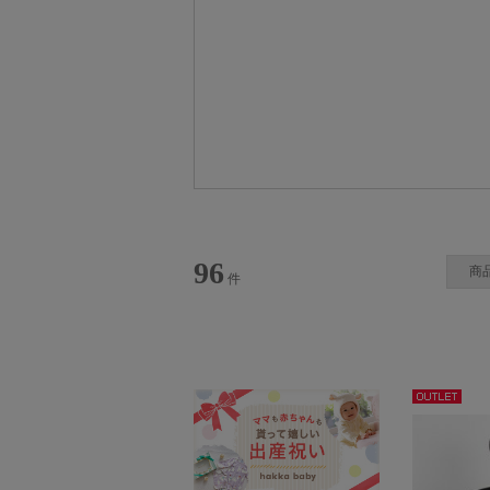
H.A.K (ハク)
96
商
件
アウト
レット