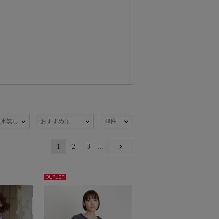
在庫無し
おすすめ順
40件
1
2
3
...
NEXT
アウト
レット