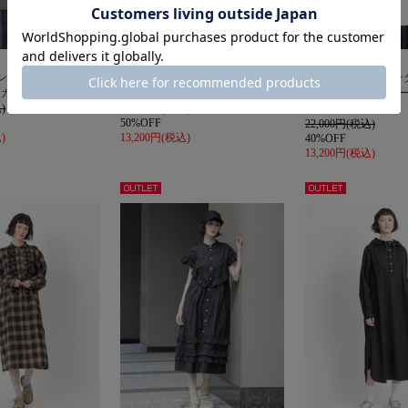
H.A.K
H.A.K
ンコールVネックニ
シアー&ブークレボーダーニット
リサイクルナイロン
ィガン
カーディガン
ワッシャー+ハイゲ
)
26,400円(税込)
ベスト
50%OFF
22,000円(税込)
)
13,200円(税込)
40%OFF
13,200円(税込)
アウト
アウト
レット
レット