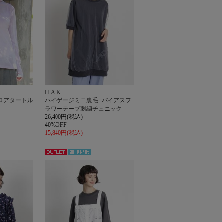
H.A.K
ロアタートル
ハイゲージミニ裏毛+バイアスフ
ラワーテープ刺繍チュニック
26,400円(税込)
40%OFF
15,840円(税込)
アウト
雑誌掲
レット
載