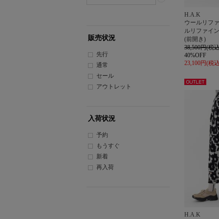
H.A.K
ウールリファ
ルリファイン
販売状況
(前開き)
38,500円(税込
先行
40%OFF
23,100円(税込
通常
セール
アウトレット
アウト
レット
入荷状況
予約
もうすぐ
新着
再入荷
H.A.K