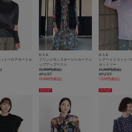
H.A.K
H.A.K
コットベロアタートル
フリンジモンスタージャカードジ
シアートリコットベ
ップアップベスト
カットソー
)
33,000円(税込)
13,200円(税込)
40%OFF
40%OFF
19,800円(税込)
7,920円(税込)
アウト
アウト
レット
レット