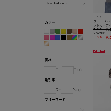
Ribbon hakka kids
H.A.K
ウール+スパ
カラー
ットカーデ
28,600円(税込
50%OFF
ホ
グ
グ
イ
ブ
ベ
レ
14,300円(税込
ワ
レ
リ
エ
ラ
ー
ッ
Etc(Mix)
ピ
パ
ブ
ブ
カ
シ
イ
ー
ー
ロ
ウ
ジ
ド
系
ン
ー
ル
ラ
ー
ル
ゴ
ト
系
ン
ー
ン
ュ
系
ク
プ
ー
ッ
キ
バ
ー
系
系
系
系
系
系
ル
系
ク
系
ー
アウト
ル
系
系
系
レット
価格
ド
系
円～
円
割引率
%～
%
フリーワード