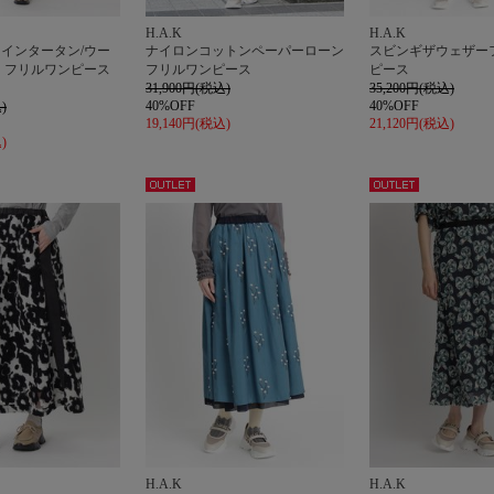
H.A.K
H.A.K
インタータン/ウー
ナイロンコットンペーパーローン
スビンギザウェザー
 フリルワンピース
フリルワンピース
ピース
31,900円(税込)
35,200円(税込)
40%OFF
40%OFF
)
19,140円(税込)
21,120円(税込)
)
アウト
アウト
レット
レット
H.A.K
H.A.K