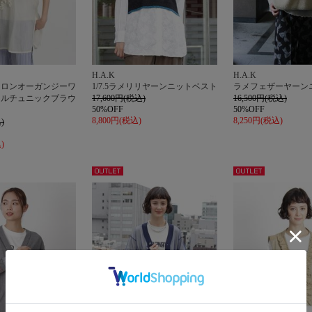
H.A.K
H.A.K
イロンオーガンジーワ
1/7.5ラメリリヤーンニットベスト
ラメフェザーヤーン
リルチュニックブラウ
17,600円(税込)
16,500円(税込)
50%OFF
50%OFF
8,800円(税込)
8,250円(税込)
)
)
アウト
アウト
レット
レット