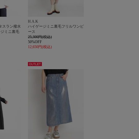
H.A.K
タスラン撥水
ハイゲージミニ裏毛フリルワンピ
ージミニ裏毛
ース
25,300円(税込)
50%OFF
12,650円(税込)
アウト
レット