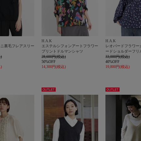
H.A.K
H.A.K
ミニ裏毛フレアスリー
エステルシフォンアートフラワー
レオパードフラワー
ト
プリントドルマンシャツ
ードショルダーフリ
)
28,600円(税込)
33,000円(税込)
50%OFF
40%OFF
)
14,300円(税込)
19,800円(税込)
アウト
アウト
レット
レット