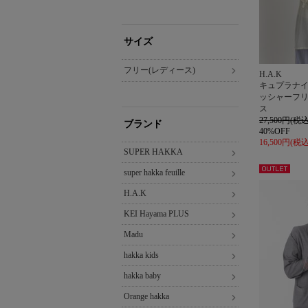
サイズ
フリー(レディース)
H.A.K
キュプラナ
ッシャーフ
ス
27,500円(税込
ブランド
40%OFF
16,500円(税込
SUPER HAKKA
super hakka feuille
アウト
レット
H.A.K
KEI Hayama PLUS
Madu
hakka kids
hakka baby
Orange hakka