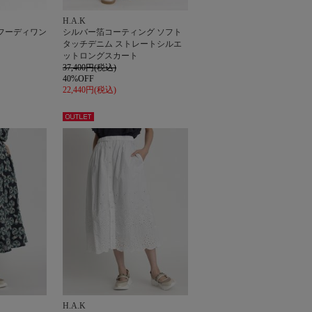
H.A.K
フーディワン
シルバー箔コーティング ソフト
タッチデニム ストレートシルエ
ットロングスカート
37,400円(税込)
40%OFF
22,440円(税込)
アウト
レット
H.A.K