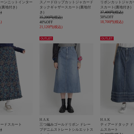
ターンニットインター
スノードロップカットジャカード
リボンカットジャカ
(裏地付き)
タックギャザースカート(裏地付
スカート(裏地付き)
)
き)
37,400円(税込)
50%OFF
35,200円(税込)
)
18,700円(税込)
40%OFF
21,120円(税込)
アウト
アウト
レット
レット
H.A.K
H.A.K
カードスカート
三つ編みゴールドリボン ドレー
ティアードタック 
)
プデニムストレートシルエットス
ムスカート