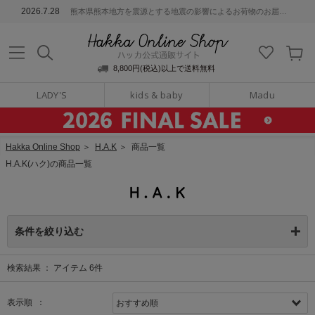
ッカ公式通販サイト
2026.7.28
熊本県熊本地方を震源とする地震の影響によるお荷物のお届けについて
Hakka Online S
8,800円(税込)以上で送料無料
LADY'S
kids & baby
Madu
Hakka Online Shop
＞
H.A.K
＞
商品一覧
H.A.K(ハク)の商品一覧
条件を絞り込む
検索結果 ：
アイテム
6
件
表示順 ：