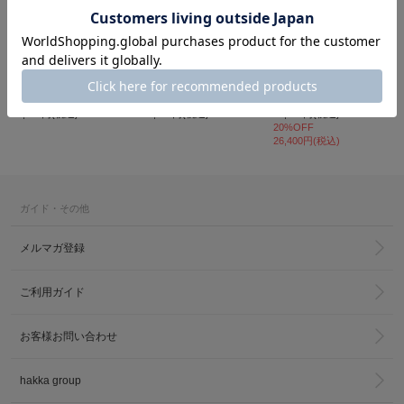
H.A.K
H.A.K
H.A.K
ギザコットン25/40ソフト天竺アシンメトリーフリルTシャツ
ウルティマコットン強撚天竺半袖カットソー
コットンナイロンペーパーローン ピンタックワンピース
18,700円(税込)
10,450円(税込)
33,000円(税込)
20%OFF
26,400円(税込)
カ公式通販サイト
ガイド・その他
メルマガ登録
ご利用ガイド
お客様お問い合わせ
hakka group