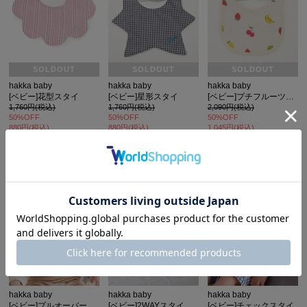
SOLDOUT
SOLDOUT
SOLDOUT
hakka baby
hakka baby
hakka baby
[ベビー]花型スタイ
[ベビー]星形スタイ
[ベビー]プチフルーツプリントリバーシブルスタイ
1,760円(税込)
1,760円(税込)
2,090円(税込)
カ公式通販サイト
50%OFF
50%OFF
50%OFF
880円(税込)
880円(税込)
1,045円(税込)
hakka baby
hakka baby
hakka baby
[ベビー]プルオーバースタイ
[ベビー]2WAYスタイ
[ベビー]チェックスタイ