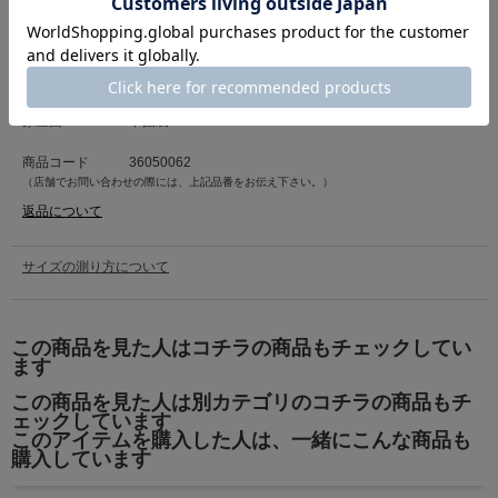
カテゴリ
帽子
>
ハット
素材
本体:分類外繊維(紙)100%
原産国
中国製
商品コード
36050062
（店舗でお問い合わせの際には、上記品番をお伝え下さい。）
返品について
サイズの測り方について
この商品を見た人はコチラの商品もチェックしてい
ます
この商品を見た人は別カテゴリのコチラの商品もチ
ェックしています
このアイテムを購入した人は、一緒にこんな商品も
購入しています