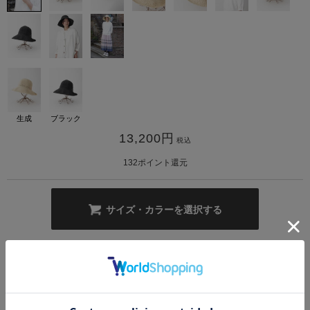
生成
ブラック
カ公式通販サイト
13,200
円
税込
132
ポイント還元
サイズ・カラーを選択する
ラフに扱える普段使いにぴったりなペーパーハット。透かし編みのデザイン
で抜け感を加えつつ、通気性もあるのが魅力です。いつものスタイリングに
馴染見やすく、日除け対策にも活躍する程よく広めなツバが嬉しいアイテム
です。
もっと見る
■洗濯表記■洗濯不可