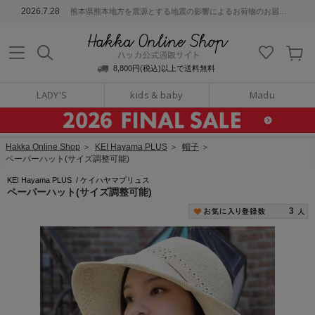
ッカ公式通販サイト
2026.7.28
熊本県熊本地方を震源とする地震の影響によるお荷物のお届けについて
Hakka Online S
8,800円(税込)以上で送料無料
LADY'S
kids & baby
Madu
Hakka Online Shop
＞
KEI Hayama PLUS
＞
帽子
＞
ペーパーハット(サイズ調整可能)
KEI Hayama PLUS
/
ケイハヤマプリュス
ペーパーハット(サイズ調整可能)
3