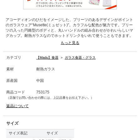
アコーディオンのひだをイメージした、プリーツのあるデザインがポイント
のガラスウェア“Musette(ミュゼット)”。カラフルな配色が魅力です。プリー
ツの入った円錐型のボディと、丸いハンドルの組み合わせがかわいらしいマ
グカップ。耐熱ガラスなのでホットドリンクをいれて使うこともできます。
約400mlのたっぷりサイズです。お好きなカラーのマドラーやカトラリーレ
もっと見る
ストと組み合わせて、夏ギフトにおすすめです。
*電子レンジ・食器洗浄機・オーブン 使用不可
カテゴリ
【Madu】食器
>
ガラス食器・グラス
カラー品番
素材
耐熱ガラス
ピンク：753175
イエロー：753176
原産国
中国
ライトグリーン：753177
商品コード
753175
→商品のお取り扱い方法について
（店舗でお問い合わせの際には、上記品番をお伝え下さい。）
返品について
サイズ
サイズ表記
サイズ