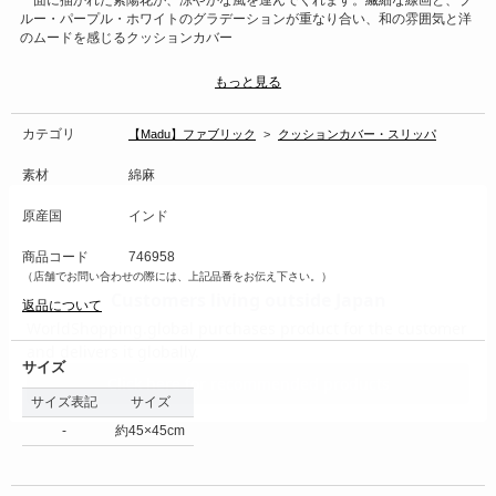
一面に描かれた紫陽花が、涼やかな風を運んでくれます。繊細な線画と、ブ
ルー・パープル・ホワイトのグラデーションが重なり合い、和の雰囲気と洋
のムードを感じるクッションカバー
もっと見る
→商品のお取り扱い方法について
カテゴリ
【Madu】ファブリック
>
クッションカバー・スリッパ
素材
綿麻
原産国
インド
商品コード
746958
（店舗でお問い合わせの際には、上記品番をお伝え下さい。）
返品について
サイズ
サイズ表記
サイズ
-
約45×45cm