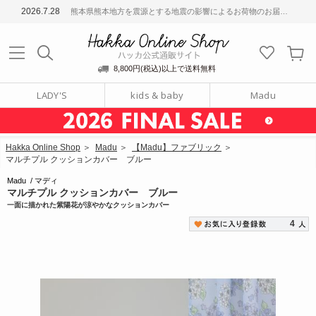
ッカ公式通販サイト
2026.7.28
熊本県熊本地方を震源とする地震の影響によるお荷物のお届けについて
Hakka Online S
8,800円(税込)以上で送料無料
LADY'S
kids & baby
Madu
Hakka Online Shop
＞
Madu
＞
【Madu】ファブリック
＞
マルチプル クッションカバー ブルー
Madu
/
マディ
マルチプル クッションカバー ブルー
一面に描かれた紫陽花が涼やかなクッションカバー
4