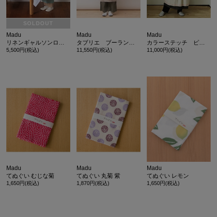
SOLDOUT
Madu
Madu
Madu
リネンギャルソンロングエプロン アクア
タブリエ ブーランジェリー エプロン
カラーステッチ ピナフォアエプロン
5,500円(税込)
11,550円(税込)
11,000円(税込)
カ公式通販サイト
Madu
Madu
Madu
てぬぐい むじな菊
てぬぐい 丸菊 紫
てぬぐい レモン
1,650円(税込)
1,870円(税込)
1,650円(税込)