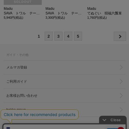
SOLDOUT
Madu
Madu
Madu
SAVA トワル テーブルクロス
SAVA トワル テーブルランナー
てぬぐい 招福六瓢箪
5,940円(税込)
3,300円(税込)
1,760円(税込)
1
2
3
4
5
ガイド・その他
メルマガ登録
ご利用ガイド
お客様お問い合わせ
hakka group
LINKS