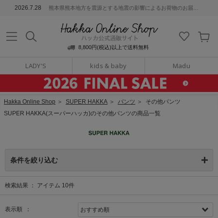
ッカ公式通販サイト
2026.7.28
熊本県熊本地方を震源とする地震の影響によるお荷物のお届けについて
Hakka Online S
8,800円(税込)以上で送料無料
LADY'S
kids & baby
Madu
Hakka Online Shop
＞
SUPER HAKKA
＞
パンツ
＞
その他パンツ
SUPER HAKKA(スーパーハッカ)のその他パンツの商品一覧
条件を絞り込む
検索結果 ：
アイテム
10
件
表示順 ：