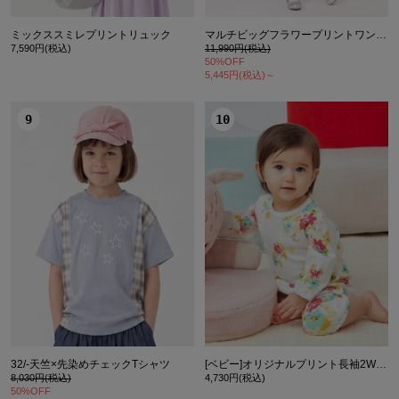
ミックススミレプリントリュック
マルチビッグフラワープリントワンピース
7,590円(税込)
11,990円(税込)
50%OFF
5,445円(税込)～
9
10
32/-天竺×先染めチェックTシャツ
[ベビー]オリジナルプリント長袖2WAYカバーオール
8,030円(税込)
4,730円(税込)
50%OFF