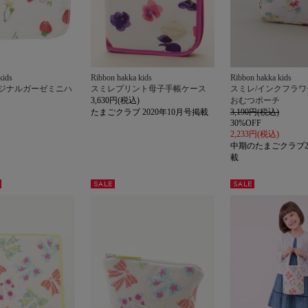
kids
Ribbon hakka kids
Ribbon hakka kids
リジナルガーゼミニハ
スミレプリント母子手帳ケース
スミレ/インクフラ
3,630円(税込)
おむつポーチ
たまごクラブ 2020年10月号掲載
3,190円(税込)
30%OFF
2,233円(税込)
中期のたまごクラブ2
載
セー
セー
ル
ル