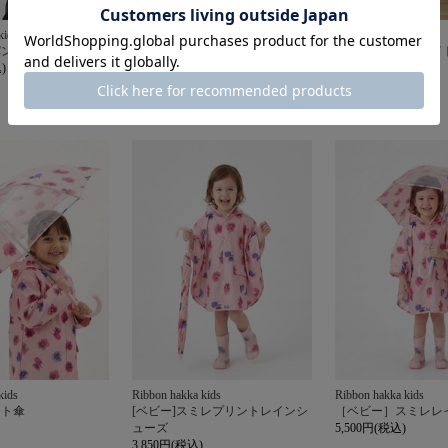
kids
Ribbon hakka kids
Ribbon hakka kids
パンランドセル
プリズムフラワーリボンランドセ
Ｔ－ＲＥＸ グレイ
)
ル
89,100円(税込)
91,300円(税込)
kids
Ribbon hakka kids
Ribbon hakka kids
ント傘
[ベビー]スミレプリントレインシ
［ベビー］スミレレ
ューズ
5,500円(税込)
3,850円(税込)