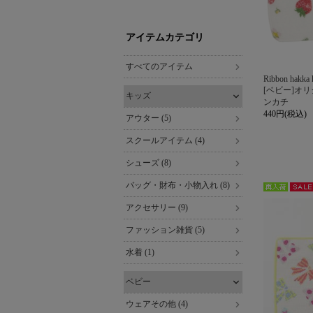
kids & baby（キッズアンドベビ
ー）
アイテムカテゴリ
すべてのアイテム
Ribbon hakka 
[ベビー]オ
キッズ
ンカチ
440円(税込)
アウター (5)
スクールアイテム (4)
シューズ (8)
バッグ・財布・小物入れ (8)
再入
セー
アクセサリー (9)
荷
ル
ファッション雑貨 (5)
水着 (1)
ベビー
ウェアその他 (4)