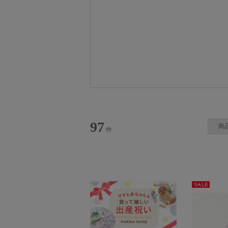
kids & baby (キッズアンドベビー)
97
商
件
セー
ル