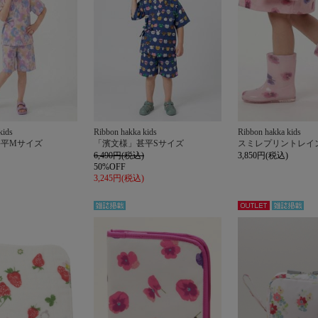
kids
Ribbon hakka kids
Ribbon hakka kids
甚平Mサイズ
「濱文様」甚平Sサイズ
スミレプリントレイ
6,490円(税込)
3,850円(税込)
50%OFF
3,245円(税込)
雑誌掲
アウト
雑誌掲
載
レット
載