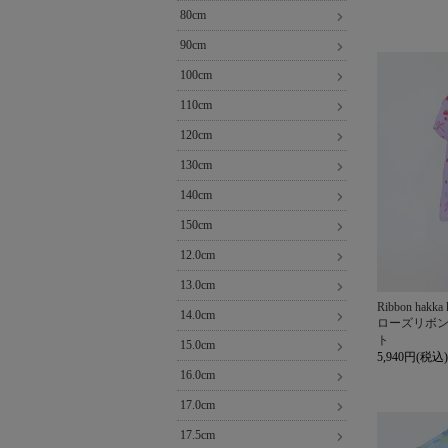
80cm
90cm
100cm
110cm
120cm
130cm
140cm
150cm
12.0cm
13.0cm
Ribbon hakka 
14.0cm
ローズリボ
ト
15.0cm
5,940円(税込)
16.0cm
17.0cm
17.5cm