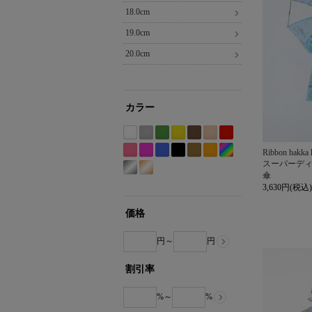
18.0cm
19.0cm
20.0cm
カラー
ホ
グ
グ
イ
ブ
ベ
レ
Ribbon hakka 
ワ
レ
リ
エ
ラ
ー
ッ
Etc(Mix)
ピ
パ
ブ
ブ
カ
オ
スーパーデ
イ
ー
ー
ロ
ウ
ジ
ド
系
ン
ー
ル
ラ
ー
レ
傘
シ
ゴ
ト
系
ン
ー
ン
ュ
系
ク
プ
ー
ッ
キ
ン
3,630円(税込)
ル
ー
系
系
系
系
系
系
ル
系
ク
系
ジ
バ
ル
系
系
系
価格
ー
ド
系
系
円～
円
割引率
%～
%