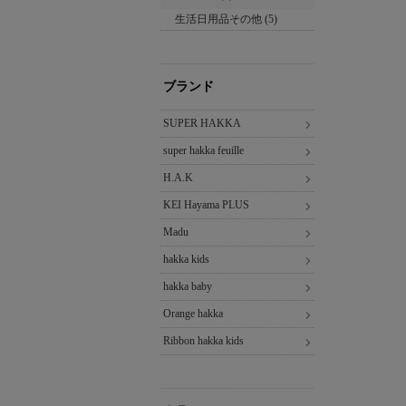
生活日用品その他 (5)
ブランド
SUPER HAKKA
super hakka feuille
H.A.K
KEI Hayama PLUS
Madu
hakka kids
hakka baby
Orange hakka
Ribbon hakka kids