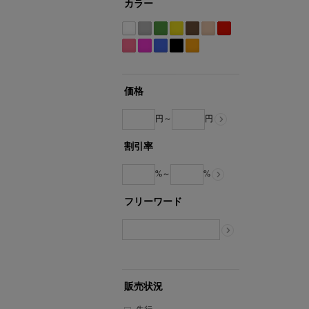
カラー
ホ
グ
グ
イ
ブ
ベ
レ
ワ
レ
リ
エ
ラ
ー
ッ
ピ
パ
ブ
ブ
オ
イ
ー
ー
ロ
ウ
ジ
ド
ン
ー
ル
ラ
レ
ト
系
ン
ー
ン
ュ
系
ク
プ
ー
ッ
ン
系
系
系
系
系
価格
系
ル
系
ク
ジ
系
系
系
円～
円
割引率
%～
%
フリーワード
販売状況