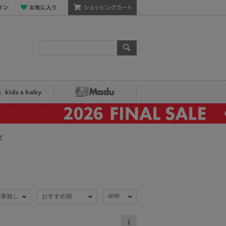
ン
お気に入り
ショッピングカート
検索
ka kids&baby
Madu
て
在庫無し
おすすめ順
40件
1