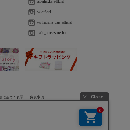
superhakka_official
hakofficial
kei_hayama_plus_official
madu_housewareshop
法に基づく表示
免責事項