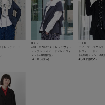
H.A.K
H.A.K
Hストレッチテーラー
2/80トロ2WAYストレッチウォッ
ディープ・ペタルス
ト
シャブル ティアードフレアジャ
トジャカードテーラ
)
ケット(裏地付き)
ト(身頃メッシュ裏地
34,100円(税込)
46,200円(税込)