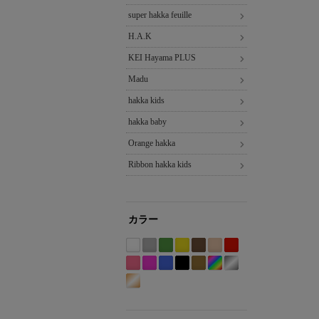
super hakka feuille
H.A.K
KEI Hayama PLUS
Madu
hakka kids
hakka baby
Orange hakka
Ribbon hakka kids
カラー
ホ
グ
グ
イ
ブ
ベ
レ
ワ
レ
リ
エ
ラ
ー
ッ
Etc(Mix)
ピ
パ
ブ
ブ
カ
シ
イ
ー
ー
ロ
ウ
ジ
ド
系
ン
ー
ル
ラ
ー
ル
ゴ
ト
系
ン
ー
ン
ュ
系
ク
プ
ー
ッ
キ
バ
ー
系
系
系
系
系
系
ル
系
ク
系
ー
ル