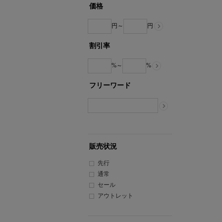
系
系
系
価格
ド
系
円～
円
割引率
%～
%
フリーワード
販売状況
先行
通常
セール
アウトレット