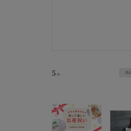
H.A.K (ハク)
5
商
件