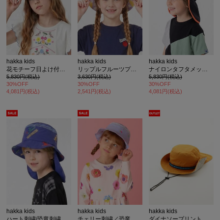
hakka kids
hakka kids
hakka kids
花モチーフ日よけ付きキャップ(UVカット)(保冷剤入れポケット付き)
リップルフルーツプリント(レモン/チェリー)ハット
ナイロンタフタメッシュ日よけ付きキャップ(UVカット)(保冷剤入れポケット付き)
5,830円(税込)
3,630円(税込)
5,830円(税込)
カ公式通販サイト
30%OFF
30%OFF
30%OFF
4,081円(税込)
2,541円(税込)
4,081円(税込)
hakka kids
hakka kids
hakka kids
ハート刺繍/恐竜刺繍日よけ付きハット
チェリー刺繍／恐竜刺繍日よけ付きハット
ダイナソープリントウエスタンハット