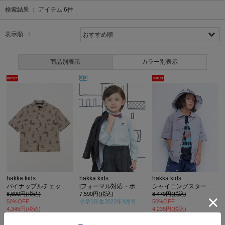
検索結果 ：
アイテム
6
件
表示順 ：
商品別表示
カラー別表示
hakka kids
hakka kids
hakka kids
パイナップルチェックプリントオープンカラーシャツ
[フォーマル対応・ボーイズ]長袖シャツ
シャイニングスタープリント半袖シャツ
8,690円(税込)
7,590円(税込)
8,470円(税込)
50%OFF
小学1年生2022年4月号
掲載
50%OFF
4,345円(税込)
4,235円(税込)