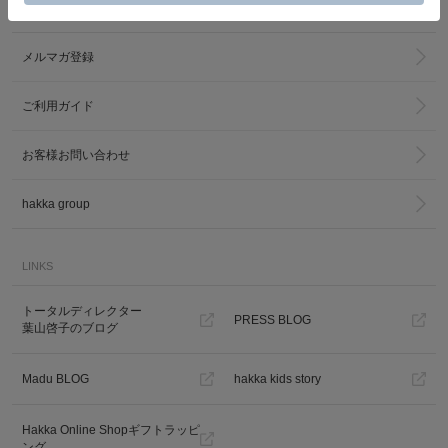
ガイド・その他
メルマガ登録
ご利用ガイド
お客様お問い合わせ
カ公式通販サイト
hakka group
LINKS
トータルディレクター
PRESS BLOG
葉山啓子のブログ
Madu BLOG
hakka kids story
Hakka Online Shopギフトラッピ
ング