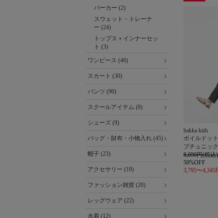
アウト
パーカー (2)
レット
スウェット・トレーナ
ー (24)
トップス＋インナーセッ
ト (3)
ワンピース (46)
スカート (30)
パンツ (90)
スクールアイテム (8)
シューズ (9)
hakka kids
バッグ・財布・小物入れ (45)
ボイルドッ
ブチュニッ
帽子 (23)
8,690円(税込)
50%OFF
アクセサリー (19)
3,795〜4,34
ファッション雑貨 (20)
レッグウェア (22)
水着 (12)