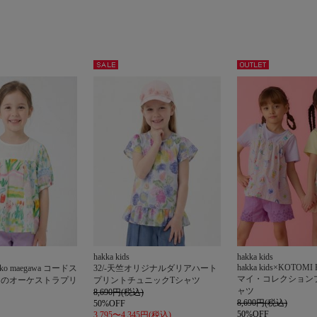
セー
アウト
ル
レット
hakka kids
hakka kids
hakka kids×KOTOMI
yuko maegawa コードス
32/-天竺オリジナルダリアハート
マイ・コレクション
るのオーケストラプリ
プリントチュニックTシャツ
ャツ
ス
8,690円(税込)
8,690円(税込)
50%OFF
50%OFF
3,795〜4,345円(税込)