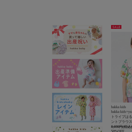
セー
ル
hakka kids
hakka kids×
トライプは
ントブラウ
8,690円(税込)
50%OFF