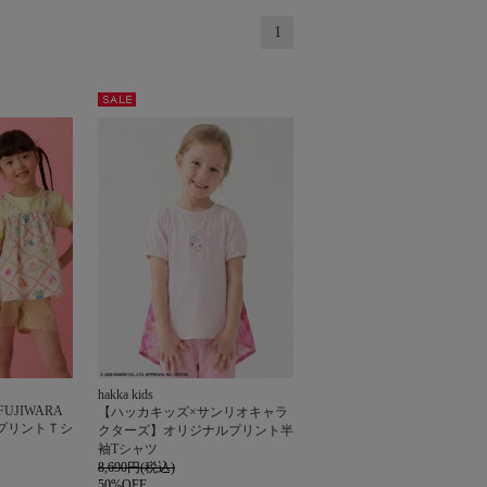
1
セー
ル
hakka kids
 FUJIWARA
【ハッカキッズ×サンリオキャラ
プリントＴシ
クターズ】オリジナルプリント半
袖Tシャツ
8,690円(税込)
50%OFF