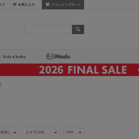
ン
お気に入り
ショッピングカート
検索
ka kids&baby
Madu
て
在庫無し
おすすめ順
40件