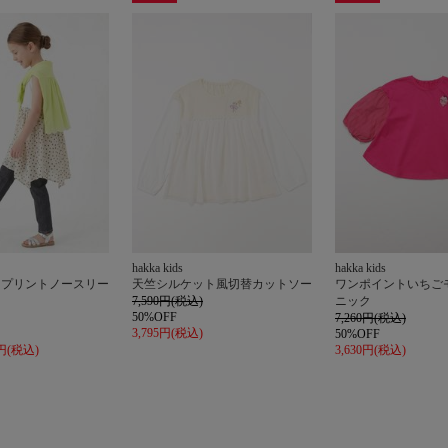
アウト
アウト
レット
レット
hakka kids
hakka kids
トプリントノースリー
天竺シルケット風切替カットソー
ワンポイントいちご
ク
7,590円(税込)
ニック
50%OFF
7,260円(税込)
3,795円(税込)
50%OFF
5円(税込)
3,630円(税込)