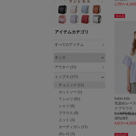
3,795〜4,34
セー
ル
アイテムカテゴリ
すべてのアイテム
キッズ
アウター (25)
トップス (157)
チュニック (11)
カットソー (1)
hakka kids
Ｔシャツ (81)
先染めレー
シャツ (6)
クブラウス
ブラウス (8)
9,130円(税込)
50%OFF
ニット (3)
4,015〜4,56
カーディガン (15)
ボレロ (3)