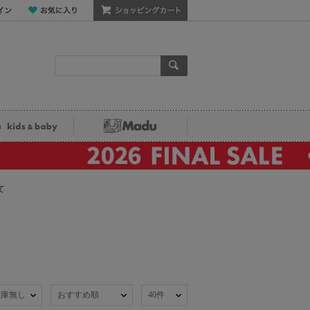
ン
お気に入り
ショッピングカート
検索
ka kids&baby
Madu
て
在庫無し
おすすめ順
40件