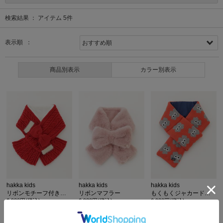
検索結果 ：
アイテム
5
件
表示順 ：
商品別表示
カラー別表示
hakka kids
hakka kids
hakka kids
リボンモチーフ付きネックウォ-マー
リボンマフラー
もくもくジャカードリバーシブルマフラー
6,930円(税込)
6,930円(税込)
6,930円(税込)