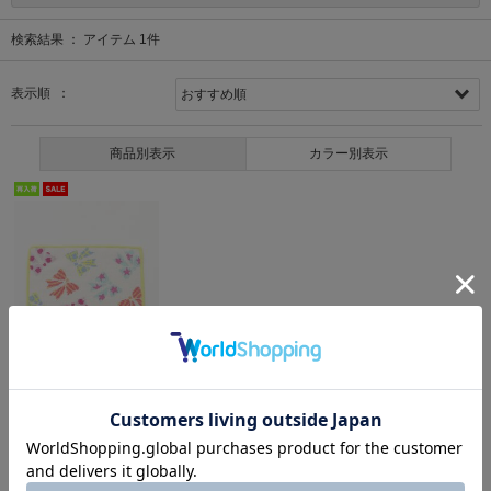
検索結果 ：
アイテム
1
件
表示順 ：
商品別表示
カラー別表示
Ribbon hakka kids
シェニール織ハンカチ
2,970円(税込)
62%OFF
1,100円(税込)