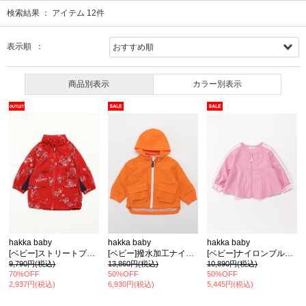
検索結果 ：
アイテム
12
件
表示順 ：
商品別表示
カラー別表示
hakka baby
hakka baby
hakka baby
[ベビー]ストリートプリントブルゾン
[ベビー]撥水加工ナイロンブルゾン
[ベビー]ナイロンブルゾン
9,790円(税込)
13,860円(税込)
10,890円(税込)
70%OFF
50%OFF
50%OFF
2,937円(税込)
6,930円(税込)
5,445円(税込)