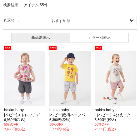
検索結果 ：
アイテム
55
件
表示順 ：
商品別表示
カラー別表示
hakka baby
hakka baby
hakka baby
[ベビー]ストレッチデニムハーフパンツ
[ベビー]総柄ハーフパンツ
［ベビー］4分丈コクーンパンツ
6,930円(税込)
5,390円(税込)
5,390円(税込)
50%OFF
30%OFF
50%OFF
3,465円(税込)
3,773円(税込)
2,695円(税込)