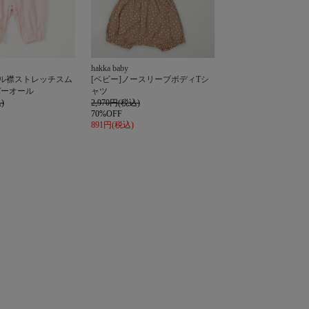
hakka baby
リル襟ストレッチスム
[ベビー]ノースリーブボディTシ
バーオール
ャツ
)
2,970円(税込)
70%OFF
891円(税込)