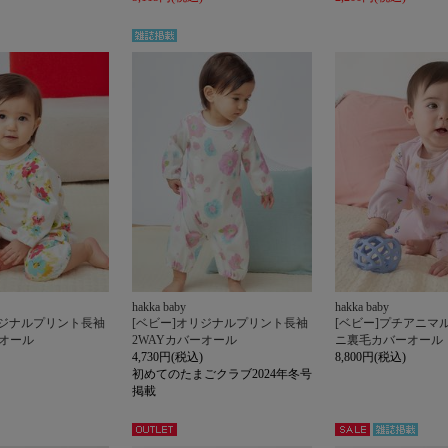
雑誌掲
載
hakka baby
hakka baby
リジナルプリント長袖
[ベビー]オリジナルプリント長袖
[ベビー]プチアニマ
ーオール
2WAYカバーオール
ニ裏毛カバーオール
4,730円(税込)
8,800円(税込)
初めてのたまごクラブ2024年冬号
掲載
アウト
セー
雑誌掲