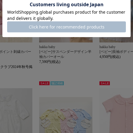
hakka baby
hakka baby
ンポイント刺繍カバー
[ベビー]サスペンダーデザイン半
[ベビー]長袖ボディ
袖カバーオール
4,950円(税込)
7,590円(税込)
クラブ2024年秋号掲
セー
雑誌掲
セー
ル
載
ル