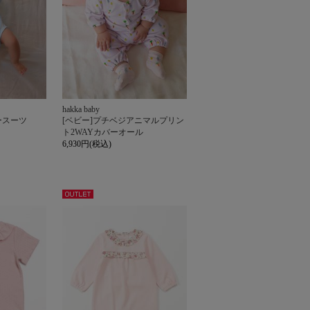
hakka baby
ースーツ
[ベビー]プチベジアニマルプリン
ト2WAYカバーオール
6,930円(税込)
アウト
レット