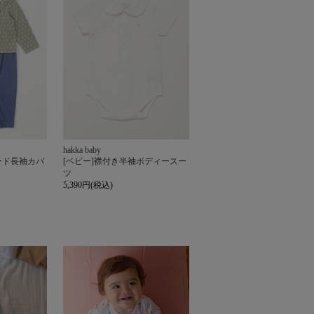
hakka baby
ード長袖カバ
[ベビー]襟付き半袖ボディースー
ツ
5,390円(税込)