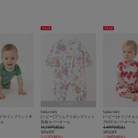
セー
セー
ル
ル
SOLDOUT
hakka baby
hakka baby
ードサインプリント半
[ベビー]プリムラリボンプリント
[ベビー]オリジナル
ール
長袖カバーオール
2WAYカバーオール
10,230円(税込)
4,400円(税込)
50%OFF
50%OFF
5,115円(税込)
2,200円(税込)