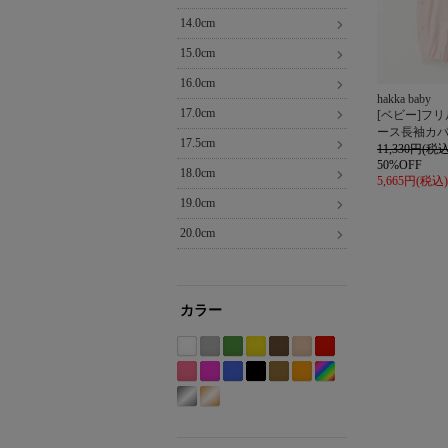
14.0cm
15.0cm
16.0cm
hakka baby
17.0cm
[ベビー]フ
ース長袖カ
17.5cm
11,330円(税込
50%OFF
18.0cm
5,665円(税込)
19.0cm
20.0cm
カラー
ホ
グ
グ
イ
ブ
ベ
レ
ワ
レ
リ
エ
ラ
ー
ッ
Etc(Mix)
ピ
パ
ブ
ブ
カ
オ
イ
ー
ー
ロ
ウ
ジ
ド
系
ン
ー
ル
ラ
ー
レ
シ
ゴ
ト
系
ン
ー
ン
ュ
系
ク
プ
ー
ッ
キ
ン
ル
ー
系
系
系
系
系
系
ル
系
ク
系
ジ