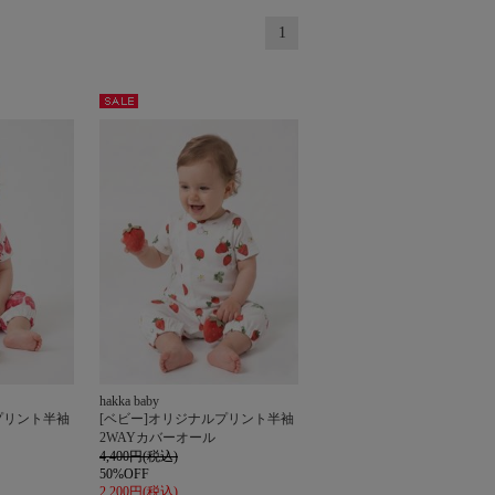
1
セー
ル
hakka baby
プリント半袖
[ベビー]オリジナルプリント半袖
2WAYカバーオール
4,400円(税込)
50%OFF
2,200円(税込)