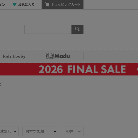
ン
お気に入り
ショッピングカート
検索
ka kids&baby
Madu
て
在庫無し
おすすめ順
40件