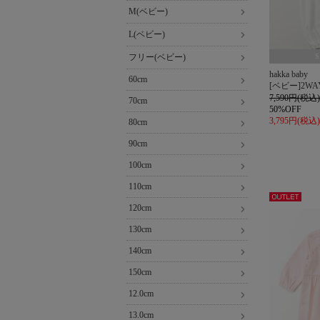
M(ベビー)
L(ベビー)
フリー(ベビー)
hakka baby
60cm
[ベビー]2
7,590円(税込)
70cm
50%OFF
3,795円(税込)
80cm
90cm
100cm
110cm
アウト
120cm
レット
130cm
140cm
150cm
12.0cm
13.0cm