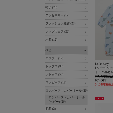
レット
帽子 (23)
アクセサリー (19)
ファッション雑貨 (20)
レッグウェア (22)
水着 (12)
ベビー
アウター (12)
hakka baby
トップス (93)
[ベビー]ベ
トミニ裏毛
ボトムス (55)
7,920円(税込)
60%OFF
ワンピース (13)
3,168円(税込)
ロンパース・カバーオール (26)
ロンパース・カバーオール
(ベビー) (26)
セー
ル
肌着 (2)