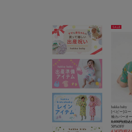
セー
ル
hakka baby
[ベビー]ロ
袖カバーオ
8,690円(税込)
50%OFF
4,345円(税込)