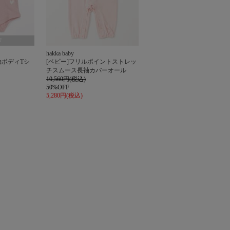
T
hakka baby
袖ボディTシ
[ベビー]フリルポイントストレッ
チスムース長袖カバーオール
10,560円(税込)
50%OFF
5,280円(税込)