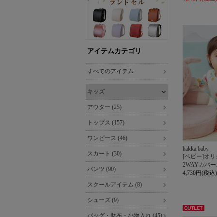
アイテムカテゴリ
すべてのアイテム
キッズ
アウター (25)
トップス (157)
ワンピース (46)
hakka baby
スカート (30)
[ベビー]オ
2WAYカバ
パンツ (90)
4,730円(税込)
スクールアイテム (8)
シューズ (9)
アウト
バッグ・財布・小物入れ (45)