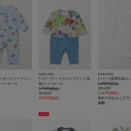
レット
ル
載
hakka baby
hakka baby
ビーダイナソープリン
[ベビー]フードタウンプリント長
[ベビー]星襟長袖ロ
カバーオール
袖カバーオール
6,490円(税込)
50%OFF
9,790円(税込)
3,245円(税込)
50%OFF
4,895円(税込)
初めてのひよこクラブ
掲載
セー
ル