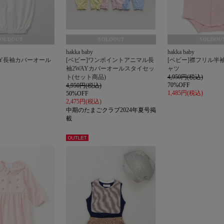
SOLDOUT
SOLDOUT
SOLDOU
hakka baby
hakka baby
WAY長袖カバーオール
[ベビー]ワンポイントアニマル長
[ベビー]襟フリル半
袖2WAYカバーオールスタイセッ
ャツ
ト(セット商品)
4,950円(税込)
70%OFF
4,950円(税込)
1,485円(税込)
50%OFF
2,475円(税込)
中期のたまごクラブ2024年夏号掲
載
アウト
レット